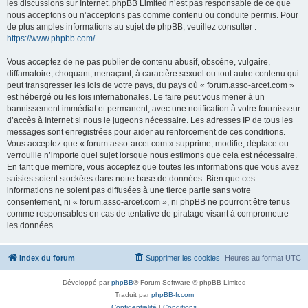
les discussions sur Internet. phpBB Limited n’est pas responsable de ce que
nous acceptons ou n’acceptons pas comme contenu ou conduite permis. Pour
de plus amples informations au sujet de phpBB, veuillez consulter :
https://www.phpbb.com/
.
Vous acceptez de ne pas publier de contenu abusif, obscène, vulgaire,
diffamatoire, choquant, menaçant, à caractère sexuel ou tout autre contenu qui
peut transgresser les lois de votre pays, du pays où « forum.asso-arcet.com »
est hébergé ou les lois internationales. Le faire peut vous mener à un
bannissement immédiat et permanent, avec une notification à votre fournisseur
d’accès à Internet si nous le jugeons nécessaire. Les adresses IP de tous les
messages sont enregistrées pour aider au renforcement de ces conditions.
Vous acceptez que « forum.asso-arcet.com » supprime, modifie, déplace ou
verrouille n’importe quel sujet lorsque nous estimons que cela est nécessaire.
En tant que membre, vous acceptez que toutes les informations que vous avez
saisies soient stockées dans notre base de données. Bien que ces
informations ne soient pas diffusées à une tierce partie sans votre
consentement, ni « forum.asso-arcet.com », ni phpBB ne pourront être tenus
comme responsables en cas de tentative de piratage visant à compromettre
les données.
Index du forum
Supprimer les cookies
Heures au format
UTC
Développé par
phpBB
® Forum Software © phpBB Limited
Traduit par
phpBB-fr.com
Confidentialité
|
Conditions