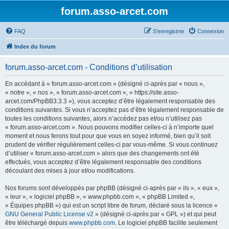
forum.asso-arcet.com
FAQ
S’enregistrer
Connexion
Index du forum
forum.asso-arcet.com - Conditions d’utilisation
En accédant à « forum.asso-arcet.com » (désigné ci-après par « nous »,
« notre », « nos », « forum.asso-arcet.com », « https://site.asso-
arcet.com/PhpBB3.3.3 »), vous acceptez d’être légalement responsable des
conditions suivantes. Si vous n’acceptez pas d’être légalement responsable de
toutes les conditions suivantes, alors n’accédez pas et/ou n’utilisez pas
« forum.asso-arcet.com ». Nous pouvons modifier celles-ci à n’importe quel
moment et nous ferons tout pour que vous en soyez informé, bien qu’il soit
prudent de vérifier régulièrement celles-ci par vous-même. Si vous continuez
d’utiliser « forum.asso-arcet.com » alors que des changements ont été
effectués, vous acceptez d’être légalement responsable des conditions
découlant des mises à jour et/ou modifications.
Nos forums sont développés par phpBB (désigné ci-après par « ils », « eux »,
« leur », « logiciel phpBB », « www.phpbb.com », « phpBB Limited »,
« Équipes phpBB ») qui est un script libre de forum, déclaré sous la licence «
GNU General Public License v2
» (désigné ci-après par « GPL ») et qui peut
être téléchargé depuis
www.phpbb.com
. Le logiciel phpBB facilite seulement