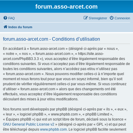
forum.asso-arcet.com
FAQ
S’enregistrer
Connexion
Index du forum
forum.asso-arcet.com - Conditions d’utilisation
En accédant à « forum.asso-arcet.com » (désigné ci-après par « nous »,
« notre », « nos », « forum.asso-arcet.com », « https://site.asso-
arcet.com/PhpBB3.3.3 »), vous acceptez d’être légalement responsable des
conditions suivantes. Si vous n’acceptez pas d’être légalement responsable de
toutes les conditions suivantes, alors n’accédez pas et/ou n’utilisez pas
« forum.asso-arcet.com ». Nous pouvons modifier celles-ci à n’importe quel
moment et nous ferons tout pour que vous en soyez informé, bien qu’il soit
prudent de vérifier régulièrement celles-ci par vous-même. Si vous continuez
d’utiliser « forum.asso-arcet.com » alors que des changements ont été
effectués, vous acceptez d’être légalement responsable des conditions
découlant des mises à jour et/ou modifications.
Nos forums sont développés par phpBB (désigné ci-après par « ils », « eux »,
« leur », « logiciel phpBB », « www.phpbb.com », « phpBB Limited »,
« Équipes phpBB ») qui est un script libre de forum, déclaré sous la licence «
GNU General Public License v2
» (désigné ci-après par « GPL ») et qui peut
être téléchargé depuis
www.phpbb.com
. Le logiciel phpBB facilite seulement