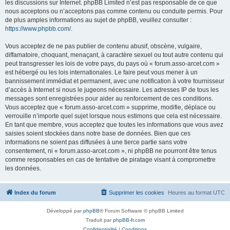
les discussions sur Internet. phpBB Limited n’est pas responsable de ce que
nous acceptons ou n’acceptons pas comme contenu ou conduite permis. Pour
de plus amples informations au sujet de phpBB, veuillez consulter :
https://www.phpbb.com/
.
Vous acceptez de ne pas publier de contenu abusif, obscène, vulgaire,
diffamatoire, choquant, menaçant, à caractère sexuel ou tout autre contenu qui
peut transgresser les lois de votre pays, du pays où « forum.asso-arcet.com »
est hébergé ou les lois internationales. Le faire peut vous mener à un
bannissement immédiat et permanent, avec une notification à votre fournisseur
d’accès à Internet si nous le jugeons nécessaire. Les adresses IP de tous les
messages sont enregistrées pour aider au renforcement de ces conditions.
Vous acceptez que « forum.asso-arcet.com » supprime, modifie, déplace ou
verrouille n’importe quel sujet lorsque nous estimons que cela est nécessaire.
En tant que membre, vous acceptez que toutes les informations que vous avez
saisies soient stockées dans notre base de données. Bien que ces
informations ne soient pas diffusées à une tierce partie sans votre
consentement, ni « forum.asso-arcet.com », ni phpBB ne pourront être tenus
comme responsables en cas de tentative de piratage visant à compromettre
les données.
Index du forum
Supprimer les cookies
Heures au format
UTC
Développé par
phpBB
® Forum Software © phpBB Limited
Traduit par
phpBB-fr.com
Confidentialité
|
Conditions