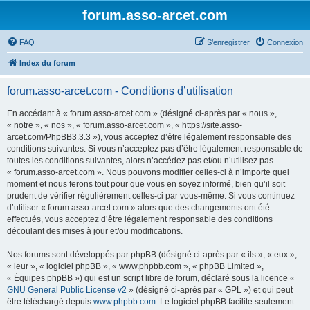
forum.asso-arcet.com
FAQ
S’enregistrer
Connexion
Index du forum
forum.asso-arcet.com - Conditions d’utilisation
En accédant à « forum.asso-arcet.com » (désigné ci-après par « nous »,
« notre », « nos », « forum.asso-arcet.com », « https://site.asso-
arcet.com/PhpBB3.3.3 »), vous acceptez d’être légalement responsable des
conditions suivantes. Si vous n’acceptez pas d’être légalement responsable de
toutes les conditions suivantes, alors n’accédez pas et/ou n’utilisez pas
« forum.asso-arcet.com ». Nous pouvons modifier celles-ci à n’importe quel
moment et nous ferons tout pour que vous en soyez informé, bien qu’il soit
prudent de vérifier régulièrement celles-ci par vous-même. Si vous continuez
d’utiliser « forum.asso-arcet.com » alors que des changements ont été
effectués, vous acceptez d’être légalement responsable des conditions
découlant des mises à jour et/ou modifications.
Nos forums sont développés par phpBB (désigné ci-après par « ils », « eux »,
« leur », « logiciel phpBB », « www.phpbb.com », « phpBB Limited »,
« Équipes phpBB ») qui est un script libre de forum, déclaré sous la licence «
GNU General Public License v2
» (désigné ci-après par « GPL ») et qui peut
être téléchargé depuis
www.phpbb.com
. Le logiciel phpBB facilite seulement