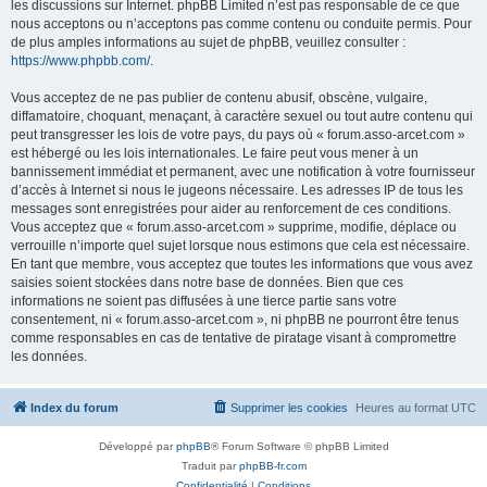
les discussions sur Internet. phpBB Limited n’est pas responsable de ce que
nous acceptons ou n’acceptons pas comme contenu ou conduite permis. Pour
de plus amples informations au sujet de phpBB, veuillez consulter :
https://www.phpbb.com/
.
Vous acceptez de ne pas publier de contenu abusif, obscène, vulgaire,
diffamatoire, choquant, menaçant, à caractère sexuel ou tout autre contenu qui
peut transgresser les lois de votre pays, du pays où « forum.asso-arcet.com »
est hébergé ou les lois internationales. Le faire peut vous mener à un
bannissement immédiat et permanent, avec une notification à votre fournisseur
d’accès à Internet si nous le jugeons nécessaire. Les adresses IP de tous les
messages sont enregistrées pour aider au renforcement de ces conditions.
Vous acceptez que « forum.asso-arcet.com » supprime, modifie, déplace ou
verrouille n’importe quel sujet lorsque nous estimons que cela est nécessaire.
En tant que membre, vous acceptez que toutes les informations que vous avez
saisies soient stockées dans notre base de données. Bien que ces
informations ne soient pas diffusées à une tierce partie sans votre
consentement, ni « forum.asso-arcet.com », ni phpBB ne pourront être tenus
comme responsables en cas de tentative de piratage visant à compromettre
les données.
Index du forum
Supprimer les cookies
Heures au format
UTC
Développé par
phpBB
® Forum Software © phpBB Limited
Traduit par
phpBB-fr.com
Confidentialité
|
Conditions