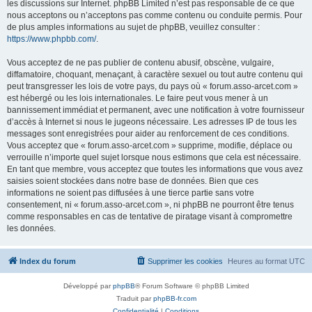
les discussions sur Internet. phpBB Limited n’est pas responsable de ce que
nous acceptons ou n’acceptons pas comme contenu ou conduite permis. Pour
de plus amples informations au sujet de phpBB, veuillez consulter :
https://www.phpbb.com/
.
Vous acceptez de ne pas publier de contenu abusif, obscène, vulgaire,
diffamatoire, choquant, menaçant, à caractère sexuel ou tout autre contenu qui
peut transgresser les lois de votre pays, du pays où « forum.asso-arcet.com »
est hébergé ou les lois internationales. Le faire peut vous mener à un
bannissement immédiat et permanent, avec une notification à votre fournisseur
d’accès à Internet si nous le jugeons nécessaire. Les adresses IP de tous les
messages sont enregistrées pour aider au renforcement de ces conditions.
Vous acceptez que « forum.asso-arcet.com » supprime, modifie, déplace ou
verrouille n’importe quel sujet lorsque nous estimons que cela est nécessaire.
En tant que membre, vous acceptez que toutes les informations que vous avez
saisies soient stockées dans notre base de données. Bien que ces
informations ne soient pas diffusées à une tierce partie sans votre
consentement, ni « forum.asso-arcet.com », ni phpBB ne pourront être tenus
comme responsables en cas de tentative de piratage visant à compromettre
les données.
Index du forum
Supprimer les cookies
Heures au format
UTC
Développé par
phpBB
® Forum Software © phpBB Limited
Traduit par
phpBB-fr.com
Confidentialité
|
Conditions