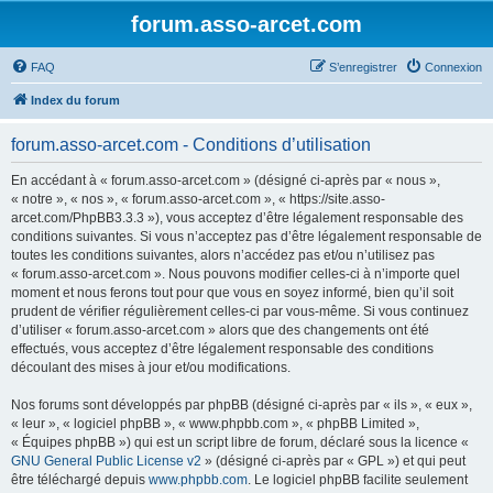
forum.asso-arcet.com
FAQ
S’enregistrer
Connexion
Index du forum
forum.asso-arcet.com - Conditions d’utilisation
En accédant à « forum.asso-arcet.com » (désigné ci-après par « nous »,
« notre », « nos », « forum.asso-arcet.com », « https://site.asso-
arcet.com/PhpBB3.3.3 »), vous acceptez d’être légalement responsable des
conditions suivantes. Si vous n’acceptez pas d’être légalement responsable de
toutes les conditions suivantes, alors n’accédez pas et/ou n’utilisez pas
« forum.asso-arcet.com ». Nous pouvons modifier celles-ci à n’importe quel
moment et nous ferons tout pour que vous en soyez informé, bien qu’il soit
prudent de vérifier régulièrement celles-ci par vous-même. Si vous continuez
d’utiliser « forum.asso-arcet.com » alors que des changements ont été
effectués, vous acceptez d’être légalement responsable des conditions
découlant des mises à jour et/ou modifications.
Nos forums sont développés par phpBB (désigné ci-après par « ils », « eux »,
« leur », « logiciel phpBB », « www.phpbb.com », « phpBB Limited »,
« Équipes phpBB ») qui est un script libre de forum, déclaré sous la licence «
GNU General Public License v2
» (désigné ci-après par « GPL ») et qui peut
être téléchargé depuis
www.phpbb.com
. Le logiciel phpBB facilite seulement