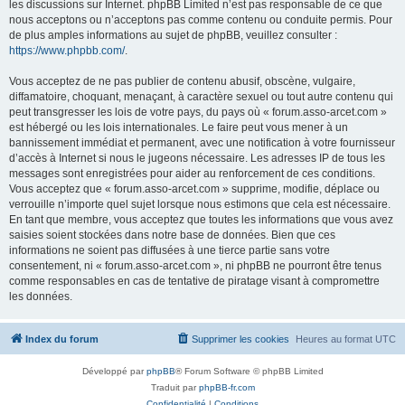
les discussions sur Internet. phpBB Limited n’est pas responsable de ce que
nous acceptons ou n’acceptons pas comme contenu ou conduite permis. Pour
de plus amples informations au sujet de phpBB, veuillez consulter :
https://www.phpbb.com/
.
Vous acceptez de ne pas publier de contenu abusif, obscène, vulgaire,
diffamatoire, choquant, menaçant, à caractère sexuel ou tout autre contenu qui
peut transgresser les lois de votre pays, du pays où « forum.asso-arcet.com »
est hébergé ou les lois internationales. Le faire peut vous mener à un
bannissement immédiat et permanent, avec une notification à votre fournisseur
d’accès à Internet si nous le jugeons nécessaire. Les adresses IP de tous les
messages sont enregistrées pour aider au renforcement de ces conditions.
Vous acceptez que « forum.asso-arcet.com » supprime, modifie, déplace ou
verrouille n’importe quel sujet lorsque nous estimons que cela est nécessaire.
En tant que membre, vous acceptez que toutes les informations que vous avez
saisies soient stockées dans notre base de données. Bien que ces
informations ne soient pas diffusées à une tierce partie sans votre
consentement, ni « forum.asso-arcet.com », ni phpBB ne pourront être tenus
comme responsables en cas de tentative de piratage visant à compromettre
les données.
Index du forum
Supprimer les cookies
Heures au format
UTC
Développé par
phpBB
® Forum Software © phpBB Limited
Traduit par
phpBB-fr.com
Confidentialité
|
Conditions