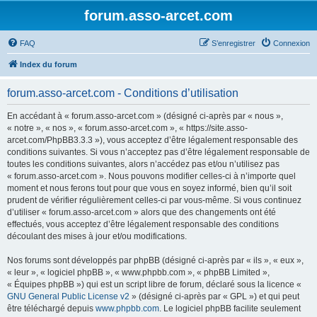
forum.asso-arcet.com
FAQ
S’enregistrer
Connexion
Index du forum
forum.asso-arcet.com - Conditions d’utilisation
En accédant à « forum.asso-arcet.com » (désigné ci-après par « nous »,
« notre », « nos », « forum.asso-arcet.com », « https://site.asso-
arcet.com/PhpBB3.3.3 »), vous acceptez d’être légalement responsable des
conditions suivantes. Si vous n’acceptez pas d’être légalement responsable de
toutes les conditions suivantes, alors n’accédez pas et/ou n’utilisez pas
« forum.asso-arcet.com ». Nous pouvons modifier celles-ci à n’importe quel
moment et nous ferons tout pour que vous en soyez informé, bien qu’il soit
prudent de vérifier régulièrement celles-ci par vous-même. Si vous continuez
d’utiliser « forum.asso-arcet.com » alors que des changements ont été
effectués, vous acceptez d’être légalement responsable des conditions
découlant des mises à jour et/ou modifications.
Nos forums sont développés par phpBB (désigné ci-après par « ils », « eux »,
« leur », « logiciel phpBB », « www.phpbb.com », « phpBB Limited »,
« Équipes phpBB ») qui est un script libre de forum, déclaré sous la licence «
GNU General Public License v2
» (désigné ci-après par « GPL ») et qui peut
être téléchargé depuis
www.phpbb.com
. Le logiciel phpBB facilite seulement