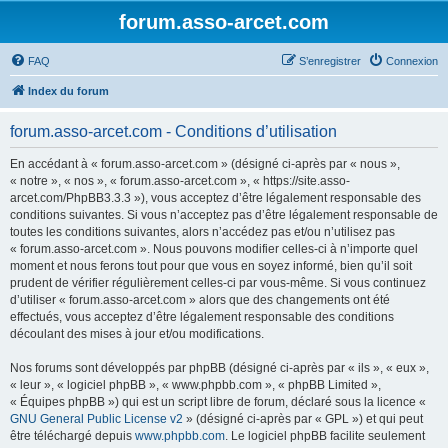
forum.asso-arcet.com
FAQ
S’enregistrer
Connexion
Index du forum
forum.asso-arcet.com - Conditions d’utilisation
En accédant à « forum.asso-arcet.com » (désigné ci-après par « nous »,
« notre », « nos », « forum.asso-arcet.com », « https://site.asso-
arcet.com/PhpBB3.3.3 »), vous acceptez d’être légalement responsable des
conditions suivantes. Si vous n’acceptez pas d’être légalement responsable de
toutes les conditions suivantes, alors n’accédez pas et/ou n’utilisez pas
« forum.asso-arcet.com ». Nous pouvons modifier celles-ci à n’importe quel
moment et nous ferons tout pour que vous en soyez informé, bien qu’il soit
prudent de vérifier régulièrement celles-ci par vous-même. Si vous continuez
d’utiliser « forum.asso-arcet.com » alors que des changements ont été
effectués, vous acceptez d’être légalement responsable des conditions
découlant des mises à jour et/ou modifications.
Nos forums sont développés par phpBB (désigné ci-après par « ils », « eux »,
« leur », « logiciel phpBB », « www.phpbb.com », « phpBB Limited »,
« Équipes phpBB ») qui est un script libre de forum, déclaré sous la licence «
GNU General Public License v2
» (désigné ci-après par « GPL ») et qui peut
être téléchargé depuis
www.phpbb.com
. Le logiciel phpBB facilite seulement