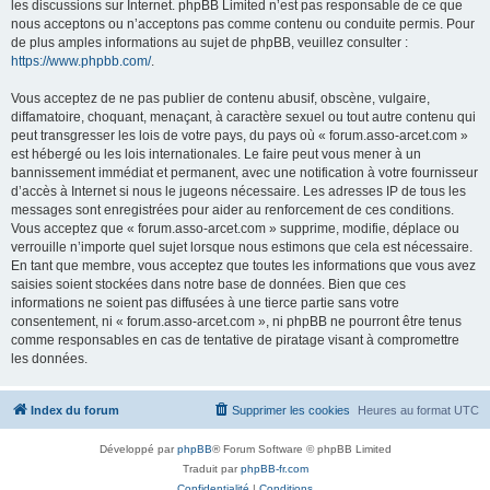
les discussions sur Internet. phpBB Limited n’est pas responsable de ce que
nous acceptons ou n’acceptons pas comme contenu ou conduite permis. Pour
de plus amples informations au sujet de phpBB, veuillez consulter :
https://www.phpbb.com/
.
Vous acceptez de ne pas publier de contenu abusif, obscène, vulgaire,
diffamatoire, choquant, menaçant, à caractère sexuel ou tout autre contenu qui
peut transgresser les lois de votre pays, du pays où « forum.asso-arcet.com »
est hébergé ou les lois internationales. Le faire peut vous mener à un
bannissement immédiat et permanent, avec une notification à votre fournisseur
d’accès à Internet si nous le jugeons nécessaire. Les adresses IP de tous les
messages sont enregistrées pour aider au renforcement de ces conditions.
Vous acceptez que « forum.asso-arcet.com » supprime, modifie, déplace ou
verrouille n’importe quel sujet lorsque nous estimons que cela est nécessaire.
En tant que membre, vous acceptez que toutes les informations que vous avez
saisies soient stockées dans notre base de données. Bien que ces
informations ne soient pas diffusées à une tierce partie sans votre
consentement, ni « forum.asso-arcet.com », ni phpBB ne pourront être tenus
comme responsables en cas de tentative de piratage visant à compromettre
les données.
Index du forum
Supprimer les cookies
Heures au format
UTC
Développé par
phpBB
® Forum Software © phpBB Limited
Traduit par
phpBB-fr.com
Confidentialité
|
Conditions