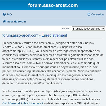
forum.asso-arcet.com
FAQ
Connexion
Index du forum
Langue :
forum.asso-arcet.com - Enregistrement
En accédant à « forum.asso-arcet.com » (désigné ci-après par « nous »,
« notre », « nos », « forum.asso-arcet.com », « https://site.asso-
arcet.com/PhpBB3.3.3 »), vous acceptez d’être légalement responsable des
conditions suivantes. Si vous n’acceptez pas d’être légalement responsable de
toutes les conditions suivantes, alors n’accédez pas et/ou n’utilisez pas
« forum.asso-arcet.com ». Nous pouvons modifier celles-ci à n’importe quel
moment et nous ferons tout pour que vous en soyez informé, bien qu’il soit
prudent de vérifier régulièrement celles-ci par vous-même. Si vous continuez
d’utiliser « forum.asso-arcet.com » alors que des changements ont été
effectués, vous acceptez d’être légalement responsable des conditions
découlant des mises à jour et/ou modifications.
Nos forums sont développés par phpBB (désigné ci-après par « ils », « eux »,
« leur », « logiciel phpBB », « www.phpbb.com », « phpBB Limited »,
« Équipes phpBB ») qui est un script libre de forum, déclaré sous la licence «
GNU General Public License v2
» (désigné ci-après par « GPL ») et qui peut