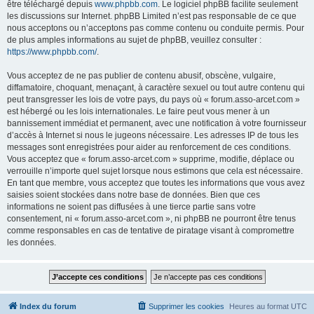
être téléchargé depuis
www.phpbb.com
. Le logiciel phpBB facilite seulement
les discussions sur Internet. phpBB Limited n’est pas responsable de ce que
nous acceptons ou n’acceptons pas comme contenu ou conduite permis. Pour
de plus amples informations au sujet de phpBB, veuillez consulter :
https://www.phpbb.com/
.
Vous acceptez de ne pas publier de contenu abusif, obscène, vulgaire,
diffamatoire, choquant, menaçant, à caractère sexuel ou tout autre contenu qui
peut transgresser les lois de votre pays, du pays où « forum.asso-arcet.com »
est hébergé ou les lois internationales. Le faire peut vous mener à un
bannissement immédiat et permanent, avec une notification à votre fournisseur
d’accès à Internet si nous le jugeons nécessaire. Les adresses IP de tous les
messages sont enregistrées pour aider au renforcement de ces conditions.
Vous acceptez que « forum.asso-arcet.com » supprime, modifie, déplace ou
verrouille n’importe quel sujet lorsque nous estimons que cela est nécessaire.
En tant que membre, vous acceptez que toutes les informations que vous avez
saisies soient stockées dans notre base de données. Bien que ces
informations ne soient pas diffusées à une tierce partie sans votre
consentement, ni « forum.asso-arcet.com », ni phpBB ne pourront être tenus
comme responsables en cas de tentative de piratage visant à compromettre
les données.
Index du forum
Supprimer les cookies
Heures au format
UTC