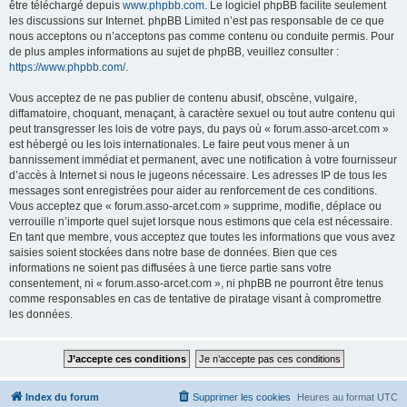
être téléchargé depuis
www.phpbb.com
. Le logiciel phpBB facilite seulement
les discussions sur Internet. phpBB Limited n’est pas responsable de ce que
nous acceptons ou n’acceptons pas comme contenu ou conduite permis. Pour
de plus amples informations au sujet de phpBB, veuillez consulter :
https://www.phpbb.com/
.
Vous acceptez de ne pas publier de contenu abusif, obscène, vulgaire,
diffamatoire, choquant, menaçant, à caractère sexuel ou tout autre contenu qui
peut transgresser les lois de votre pays, du pays où « forum.asso-arcet.com »
est hébergé ou les lois internationales. Le faire peut vous mener à un
bannissement immédiat et permanent, avec une notification à votre fournisseur
d’accès à Internet si nous le jugeons nécessaire. Les adresses IP de tous les
messages sont enregistrées pour aider au renforcement de ces conditions.
Vous acceptez que « forum.asso-arcet.com » supprime, modifie, déplace ou
verrouille n’importe quel sujet lorsque nous estimons que cela est nécessaire.
En tant que membre, vous acceptez que toutes les informations que vous avez
saisies soient stockées dans notre base de données. Bien que ces
informations ne soient pas diffusées à une tierce partie sans votre
consentement, ni « forum.asso-arcet.com », ni phpBB ne pourront être tenus
comme responsables en cas de tentative de piratage visant à compromettre
les données.
Index du forum
Supprimer les cookies
Heures au format
UTC