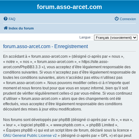
forum.asso-arcet.com
FAQ
Connexion
Index du forum
Langue :
forum.asso-arcet.com - Enregistrement
En accédant à « forum.asso-arcet.com » (désigné ci-après par « nous »,
« notre », « nos », « forum.asso-arcet.com », « https://site.asso-
arcet.com/PhpBB3.3.3 »), vous acceptez d’être légalement responsable des
conditions suivantes. Si vous n’acceptez pas d’être légalement responsable de
toutes les conditions suivantes, alors n’accédez pas et/ou n’utilisez pas
« forum.asso-arcet.com ». Nous pouvons modifier celles-ci à n’importe quel
moment et nous ferons tout pour que vous en soyez informé, bien qu’il soit
prudent de vérifier régulièrement celles-ci par vous-même. Si vous continuez
d’utiliser « forum.asso-arcet.com » alors que des changements ont été
effectués, vous acceptez d’être légalement responsable des conditions
découlant des mises à jour et/ou modifications.
Nos forums sont développés par phpBB (désigné ci-après par « ils », « eux »,
« leur », « logiciel phpBB », « www.phpbb.com », « phpBB Limited »,
« Équipes phpBB ») qui est un script libre de forum, déclaré sous la licence «
GNU General Public License v2
» (désigné ci-après par « GPL ») et qui peut