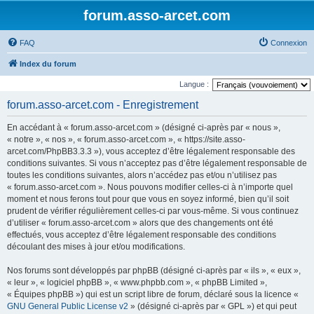
forum.asso-arcet.com
FAQ
Connexion
Index du forum
Langue :
forum.asso-arcet.com - Enregistrement
En accédant à « forum.asso-arcet.com » (désigné ci-après par « nous »,
« notre », « nos », « forum.asso-arcet.com », « https://site.asso-
arcet.com/PhpBB3.3.3 »), vous acceptez d’être légalement responsable des
conditions suivantes. Si vous n’acceptez pas d’être légalement responsable de
toutes les conditions suivantes, alors n’accédez pas et/ou n’utilisez pas
« forum.asso-arcet.com ». Nous pouvons modifier celles-ci à n’importe quel
moment et nous ferons tout pour que vous en soyez informé, bien qu’il soit
prudent de vérifier régulièrement celles-ci par vous-même. Si vous continuez
d’utiliser « forum.asso-arcet.com » alors que des changements ont été
effectués, vous acceptez d’être légalement responsable des conditions
découlant des mises à jour et/ou modifications.
Nos forums sont développés par phpBB (désigné ci-après par « ils », « eux »,
« leur », « logiciel phpBB », « www.phpbb.com », « phpBB Limited »,
« Équipes phpBB ») qui est un script libre de forum, déclaré sous la licence «
GNU General Public License v2
» (désigné ci-après par « GPL ») et qui peut