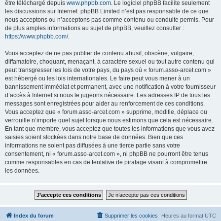
être téléchargé depuis
www.phpbb.com
. Le logiciel phpBB facilite seulement
les discussions sur Internet. phpBB Limited n’est pas responsable de ce que
nous acceptons ou n’acceptons pas comme contenu ou conduite permis. Pour
de plus amples informations au sujet de phpBB, veuillez consulter :
https://www.phpbb.com/
.
Vous acceptez de ne pas publier de contenu abusif, obscène, vulgaire,
diffamatoire, choquant, menaçant, à caractère sexuel ou tout autre contenu qui
peut transgresser les lois de votre pays, du pays où « forum.asso-arcet.com »
est hébergé ou les lois internationales. Le faire peut vous mener à un
bannissement immédiat et permanent, avec une notification à votre fournisseur
d’accès à Internet si nous le jugeons nécessaire. Les adresses IP de tous les
messages sont enregistrées pour aider au renforcement de ces conditions.
Vous acceptez que « forum.asso-arcet.com » supprime, modifie, déplace ou
verrouille n’importe quel sujet lorsque nous estimons que cela est nécessaire.
En tant que membre, vous acceptez que toutes les informations que vous avez
saisies soient stockées dans notre base de données. Bien que ces
informations ne soient pas diffusées à une tierce partie sans votre
consentement, ni « forum.asso-arcet.com », ni phpBB ne pourront être tenus
comme responsables en cas de tentative de piratage visant à compromettre
les données.
Index du forum
Supprimer les cookies
Heures au format
UTC