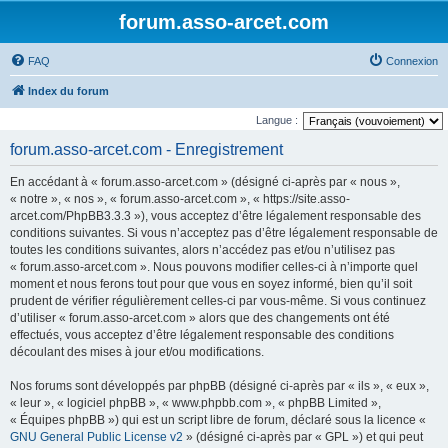
forum.asso-arcet.com
FAQ
Connexion
Index du forum
Langue :
forum.asso-arcet.com - Enregistrement
En accédant à « forum.asso-arcet.com » (désigné ci-après par « nous »,
« notre », « nos », « forum.asso-arcet.com », « https://site.asso-
arcet.com/PhpBB3.3.3 »), vous acceptez d’être légalement responsable des
conditions suivantes. Si vous n’acceptez pas d’être légalement responsable de
toutes les conditions suivantes, alors n’accédez pas et/ou n’utilisez pas
« forum.asso-arcet.com ». Nous pouvons modifier celles-ci à n’importe quel
moment et nous ferons tout pour que vous en soyez informé, bien qu’il soit
prudent de vérifier régulièrement celles-ci par vous-même. Si vous continuez
d’utiliser « forum.asso-arcet.com » alors que des changements ont été
effectués, vous acceptez d’être légalement responsable des conditions
découlant des mises à jour et/ou modifications.
Nos forums sont développés par phpBB (désigné ci-après par « ils », « eux »,
« leur », « logiciel phpBB », « www.phpbb.com », « phpBB Limited »,
« Équipes phpBB ») qui est un script libre de forum, déclaré sous la licence «
GNU General Public License v2
» (désigné ci-après par « GPL ») et qui peut