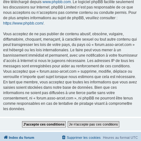
être téléchargé depuis
www.phpbb.com
. Le logiciel phpBB facilite seulement
les discussions sur Internet. phpBB Limited n’est pas responsable de ce que
nous acceptons ou n’acceptons pas comme contenu ou conduite permis. Pour
de plus amples informations au sujet de phpBB, veuillez consulter :
https://www.phpbb.com/
.
Vous acceptez de ne pas publier de contenu abusif, obscène, vulgaire,
diffamatoire, choquant, menaçant, à caractère sexuel ou tout autre contenu qui
peut transgresser les lois de votre pays, du pays où « forum.asso-arcet.com »
est hébergé ou les lois internationales. Le faire peut vous mener à un
bannissement immédiat et permanent, avec une notification à votre fournisseur
d’accès à Internet si nous le jugeons nécessaire. Les adresses IP de tous les
messages sont enregistrées pour aider au renforcement de ces conditions.
Vous acceptez que « forum.asso-arcet.com » supprime, modifie, déplace ou
verrouille n’importe quel sujet lorsque nous estimons que cela est nécessaire.
En tant que membre, vous acceptez que toutes les informations que vous avez
saisies soient stockées dans notre base de données. Bien que ces
informations ne soient pas diffusées à une tierce partie sans votre
consentement, ni « forum.asso-arcet.com », ni phpBB ne pourront être tenus
comme responsables en cas de tentative de piratage visant à compromettre
les données.
Index du forum
Supprimer les cookies
Heures au format
UTC