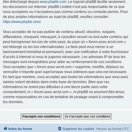
être téléchargé depuis
www.phpbb.com
. Le logiciel phpBB facilite seulement
les discussions sur Internet. phpBB Limited n’est pas responsable de ce que
nous acceptons ou n’acceptons pas comme contenu ou conduite permis. Pour
de plus amples informations au sujet de phpBB, veuillez consulter :
https://www.phpbb.com/
.
Vous acceptez de ne pas publier de contenu abusif, obscène, vulgaire,
diffamatoire, choquant, menaçant, à caractère sexuel ou tout autre contenu qui
peut transgresser les lois de votre pays, du pays où « forum.asso-arcet.com »
est hébergé ou les lois internationales. Le faire peut vous mener à un
bannissement immédiat et permanent, avec une notification à votre fournisseur
d’accès à Internet si nous le jugeons nécessaire. Les adresses IP de tous les
messages sont enregistrées pour aider au renforcement de ces conditions.
Vous acceptez que « forum.asso-arcet.com » supprime, modifie, déplace ou
verrouille n’importe quel sujet lorsque nous estimons que cela est nécessaire.
En tant que membre, vous acceptez que toutes les informations que vous avez
saisies soient stockées dans notre base de données. Bien que ces
informations ne soient pas diffusées à une tierce partie sans votre
consentement, ni « forum.asso-arcet.com », ni phpBB ne pourront être tenus
comme responsables en cas de tentative de piratage visant à compromettre
les données.
Index du forum
Supprimer les cookies
Heures au format
UTC