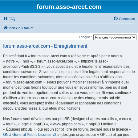
forum.asso-arcet.com
FAQ
Connexion
Index du forum
Langue :
forum.asso-arcet.com - Enregistrement
En accédant à « forum.asso-arcet.com » (désigné ci-après par « nous »,
« notre », « nos », « forum.asso-arcet.com », « https://site.asso-
arcet.com/PhpBB3.3.3 »), vous acceptez d’être légalement responsable des
conditions suivantes. Si vous n’acceptez pas d’être légalement responsable de
toutes les conditions suivantes, alors n’accédez pas et/ou n’utilisez pas
« forum.asso-arcet.com ». Nous pouvons modifier celles-ci à n’importe quel
moment et nous ferons tout pour que vous en soyez informé, bien qu’il soit
prudent de vérifier régulièrement celles-ci par vous-même. Si vous continuez
d’utiliser « forum.asso-arcet.com » alors que des changements ont été
effectués, vous acceptez d’être légalement responsable des conditions
découlant des mises à jour et/ou modifications.
Nos forums sont développés par phpBB (désigné ci-après par « ils », « eux »,
« leur », « logiciel phpBB », « www.phpbb.com », « phpBB Limited »,
« Équipes phpBB ») qui est un script libre de forum, déclaré sous la licence «
GNU General Public License v2
» (désigné ci-après par « GPL ») et qui peut