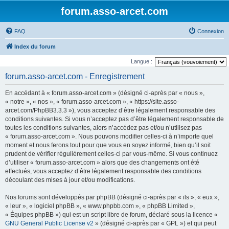
forum.asso-arcet.com
FAQ
Connexion
Index du forum
Langue :
forum.asso-arcet.com - Enregistrement
En accédant à « forum.asso-arcet.com » (désigné ci-après par « nous »,
« notre », « nos », « forum.asso-arcet.com », « https://site.asso-
arcet.com/PhpBB3.3.3 »), vous acceptez d’être légalement responsable des
conditions suivantes. Si vous n’acceptez pas d’être légalement responsable de
toutes les conditions suivantes, alors n’accédez pas et/ou n’utilisez pas
« forum.asso-arcet.com ». Nous pouvons modifier celles-ci à n’importe quel
moment et nous ferons tout pour que vous en soyez informé, bien qu’il soit
prudent de vérifier régulièrement celles-ci par vous-même. Si vous continuez
d’utiliser « forum.asso-arcet.com » alors que des changements ont été
effectués, vous acceptez d’être légalement responsable des conditions
découlant des mises à jour et/ou modifications.
Nos forums sont développés par phpBB (désigné ci-après par « ils », « eux »,
« leur », « logiciel phpBB », « www.phpbb.com », « phpBB Limited »,
« Équipes phpBB ») qui est un script libre de forum, déclaré sous la licence «
GNU General Public License v2
» (désigné ci-après par « GPL ») et qui peut