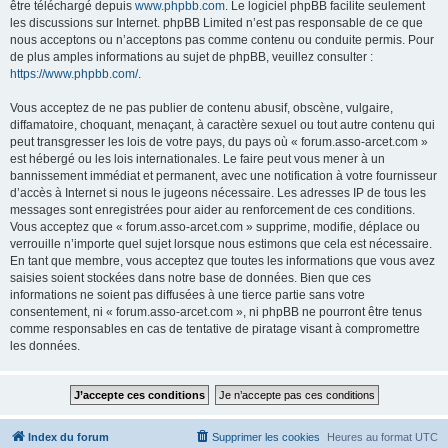
être téléchargé depuis
www.phpbb.com
. Le logiciel phpBB facilite seulement
les discussions sur Internet. phpBB Limited n’est pas responsable de ce que
nous acceptons ou n’acceptons pas comme contenu ou conduite permis. Pour
de plus amples informations au sujet de phpBB, veuillez consulter :
https://www.phpbb.com/
.
Vous acceptez de ne pas publier de contenu abusif, obscène, vulgaire,
diffamatoire, choquant, menaçant, à caractère sexuel ou tout autre contenu qui
peut transgresser les lois de votre pays, du pays où « forum.asso-arcet.com »
est hébergé ou les lois internationales. Le faire peut vous mener à un
bannissement immédiat et permanent, avec une notification à votre fournisseur
d’accès à Internet si nous le jugeons nécessaire. Les adresses IP de tous les
messages sont enregistrées pour aider au renforcement de ces conditions.
Vous acceptez que « forum.asso-arcet.com » supprime, modifie, déplace ou
verrouille n’importe quel sujet lorsque nous estimons que cela est nécessaire.
En tant que membre, vous acceptez que toutes les informations que vous avez
saisies soient stockées dans notre base de données. Bien que ces
informations ne soient pas diffusées à une tierce partie sans votre
consentement, ni « forum.asso-arcet.com », ni phpBB ne pourront être tenus
comme responsables en cas de tentative de piratage visant à compromettre
les données.
Index du forum
Supprimer les cookies
Heures au format
UTC