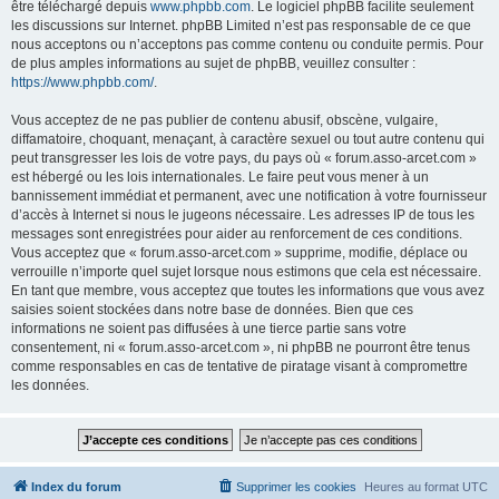
être téléchargé depuis
www.phpbb.com
. Le logiciel phpBB facilite seulement
les discussions sur Internet. phpBB Limited n’est pas responsable de ce que
nous acceptons ou n’acceptons pas comme contenu ou conduite permis. Pour
de plus amples informations au sujet de phpBB, veuillez consulter :
https://www.phpbb.com/
.
Vous acceptez de ne pas publier de contenu abusif, obscène, vulgaire,
diffamatoire, choquant, menaçant, à caractère sexuel ou tout autre contenu qui
peut transgresser les lois de votre pays, du pays où « forum.asso-arcet.com »
est hébergé ou les lois internationales. Le faire peut vous mener à un
bannissement immédiat et permanent, avec une notification à votre fournisseur
d’accès à Internet si nous le jugeons nécessaire. Les adresses IP de tous les
messages sont enregistrées pour aider au renforcement de ces conditions.
Vous acceptez que « forum.asso-arcet.com » supprime, modifie, déplace ou
verrouille n’importe quel sujet lorsque nous estimons que cela est nécessaire.
En tant que membre, vous acceptez que toutes les informations que vous avez
saisies soient stockées dans notre base de données. Bien que ces
informations ne soient pas diffusées à une tierce partie sans votre
consentement, ni « forum.asso-arcet.com », ni phpBB ne pourront être tenus
comme responsables en cas de tentative de piratage visant à compromettre
les données.
Index du forum
Supprimer les cookies
Heures au format
UTC