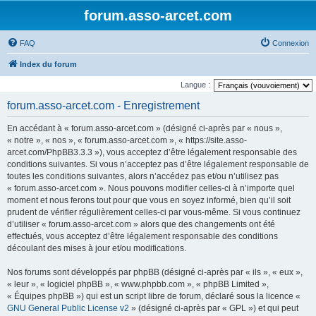
forum.asso-arcet.com
FAQ
Connexion
Index du forum
Langue :
forum.asso-arcet.com - Enregistrement
En accédant à « forum.asso-arcet.com » (désigné ci-après par « nous »,
« notre », « nos », « forum.asso-arcet.com », « https://site.asso-
arcet.com/PhpBB3.3.3 »), vous acceptez d’être légalement responsable des
conditions suivantes. Si vous n’acceptez pas d’être légalement responsable de
toutes les conditions suivantes, alors n’accédez pas et/ou n’utilisez pas
« forum.asso-arcet.com ». Nous pouvons modifier celles-ci à n’importe quel
moment et nous ferons tout pour que vous en soyez informé, bien qu’il soit
prudent de vérifier régulièrement celles-ci par vous-même. Si vous continuez
d’utiliser « forum.asso-arcet.com » alors que des changements ont été
effectués, vous acceptez d’être légalement responsable des conditions
découlant des mises à jour et/ou modifications.
Nos forums sont développés par phpBB (désigné ci-après par « ils », « eux »,
« leur », « logiciel phpBB », « www.phpbb.com », « phpBB Limited »,
« Équipes phpBB ») qui est un script libre de forum, déclaré sous la licence «
GNU General Public License v2
» (désigné ci-après par « GPL ») et qui peut