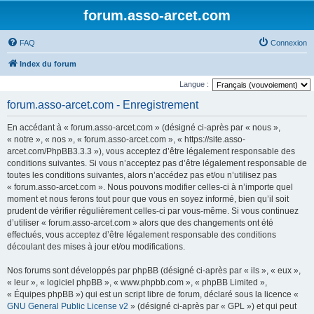
forum.asso-arcet.com
FAQ
Connexion
Index du forum
Langue :
forum.asso-arcet.com - Enregistrement
En accédant à « forum.asso-arcet.com » (désigné ci-après par « nous »,
« notre », « nos », « forum.asso-arcet.com », « https://site.asso-
arcet.com/PhpBB3.3.3 »), vous acceptez d’être légalement responsable des
conditions suivantes. Si vous n’acceptez pas d’être légalement responsable de
toutes les conditions suivantes, alors n’accédez pas et/ou n’utilisez pas
« forum.asso-arcet.com ». Nous pouvons modifier celles-ci à n’importe quel
moment et nous ferons tout pour que vous en soyez informé, bien qu’il soit
prudent de vérifier régulièrement celles-ci par vous-même. Si vous continuez
d’utiliser « forum.asso-arcet.com » alors que des changements ont été
effectués, vous acceptez d’être légalement responsable des conditions
découlant des mises à jour et/ou modifications.
Nos forums sont développés par phpBB (désigné ci-après par « ils », « eux »,
« leur », « logiciel phpBB », « www.phpbb.com », « phpBB Limited »,
« Équipes phpBB ») qui est un script libre de forum, déclaré sous la licence «
GNU General Public License v2
» (désigné ci-après par « GPL ») et qui peut