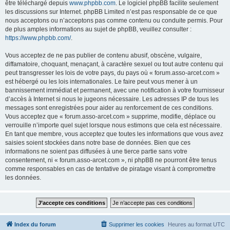
être téléchargé depuis
www.phpbb.com
. Le logiciel phpBB facilite seulement
les discussions sur Internet. phpBB Limited n’est pas responsable de ce que
nous acceptons ou n’acceptons pas comme contenu ou conduite permis. Pour
de plus amples informations au sujet de phpBB, veuillez consulter :
https://www.phpbb.com/
.
Vous acceptez de ne pas publier de contenu abusif, obscène, vulgaire,
diffamatoire, choquant, menaçant, à caractère sexuel ou tout autre contenu qui
peut transgresser les lois de votre pays, du pays où « forum.asso-arcet.com »
est hébergé ou les lois internationales. Le faire peut vous mener à un
bannissement immédiat et permanent, avec une notification à votre fournisseur
d’accès à Internet si nous le jugeons nécessaire. Les adresses IP de tous les
messages sont enregistrées pour aider au renforcement de ces conditions.
Vous acceptez que « forum.asso-arcet.com » supprime, modifie, déplace ou
verrouille n’importe quel sujet lorsque nous estimons que cela est nécessaire.
En tant que membre, vous acceptez que toutes les informations que vous avez
saisies soient stockées dans notre base de données. Bien que ces
informations ne soient pas diffusées à une tierce partie sans votre
consentement, ni « forum.asso-arcet.com », ni phpBB ne pourront être tenus
comme responsables en cas de tentative de piratage visant à compromettre
les données.
Index du forum
Supprimer les cookies
Heures au format
UTC