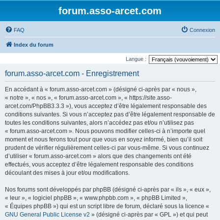
forum.asso-arcet.com
FAQ
Connexion
Index du forum
Langue :
forum.asso-arcet.com - Enregistrement
En accédant à « forum.asso-arcet.com » (désigné ci-après par « nous »,
« notre », « nos », « forum.asso-arcet.com », « https://site.asso-
arcet.com/PhpBB3.3.3 »), vous acceptez d’être légalement responsable des
conditions suivantes. Si vous n’acceptez pas d’être légalement responsable de
toutes les conditions suivantes, alors n’accédez pas et/ou n’utilisez pas
« forum.asso-arcet.com ». Nous pouvons modifier celles-ci à n’importe quel
moment et nous ferons tout pour que vous en soyez informé, bien qu’il soit
prudent de vérifier régulièrement celles-ci par vous-même. Si vous continuez
d’utiliser « forum.asso-arcet.com » alors que des changements ont été
effectués, vous acceptez d’être légalement responsable des conditions
découlant des mises à jour et/ou modifications.
Nos forums sont développés par phpBB (désigné ci-après par « ils », « eux »,
« leur », « logiciel phpBB », « www.phpbb.com », « phpBB Limited »,
« Équipes phpBB ») qui est un script libre de forum, déclaré sous la licence «
GNU General Public License v2
» (désigné ci-après par « GPL ») et qui peut