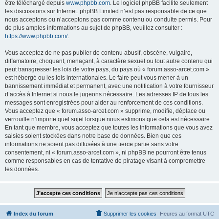
être téléchargé depuis
www.phpbb.com
. Le logiciel phpBB facilite seulement
les discussions sur Internet. phpBB Limited n’est pas responsable de ce que
nous acceptons ou n’acceptons pas comme contenu ou conduite permis. Pour
de plus amples informations au sujet de phpBB, veuillez consulter :
https://www.phpbb.com/
.
Vous acceptez de ne pas publier de contenu abusif, obscène, vulgaire,
diffamatoire, choquant, menaçant, à caractère sexuel ou tout autre contenu qui
peut transgresser les lois de votre pays, du pays où « forum.asso-arcet.com »
est hébergé ou les lois internationales. Le faire peut vous mener à un
bannissement immédiat et permanent, avec une notification à votre fournisseur
d’accès à Internet si nous le jugeons nécessaire. Les adresses IP de tous les
messages sont enregistrées pour aider au renforcement de ces conditions.
Vous acceptez que « forum.asso-arcet.com » supprime, modifie, déplace ou
verrouille n’importe quel sujet lorsque nous estimons que cela est nécessaire.
En tant que membre, vous acceptez que toutes les informations que vous avez
saisies soient stockées dans notre base de données. Bien que ces
informations ne soient pas diffusées à une tierce partie sans votre
consentement, ni « forum.asso-arcet.com », ni phpBB ne pourront être tenus
comme responsables en cas de tentative de piratage visant à compromettre
les données.
Index du forum
Supprimer les cookies
Heures au format
UTC