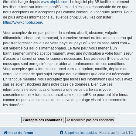
être téléchargé depuis
www.phpbb.com
. Le logiciel phpBB facilite seulement
les discussions sur Internet. phpBB Limited n’est pas responsable de ce que
nous acceptons ou n’acceptons pas comme contenu ou conduite permis. Pour
de plus amples informations au sujet de phpBB, veuillez consulter :
https://www.phpbb.com/
.
Vous acceptez de ne pas publier de contenu abusif, obscène, vulgaire,
diffamatoire, choquant, menaçant, à caractère sexuel ou tout autre contenu qui
peut transgresser les lois de votre pays, du pays où « forum.asso-arcet.com »
est hébergé ou les lois internationales. Le faire peut vous mener à un
bannissement immédiat et permanent, avec une notification à votre fournisseur
d’accès à Internet si nous le jugeons nécessaire. Les adresses IP de tous les
messages sont enregistrées pour aider au renforcement de ces conditions.
Vous acceptez que « forum.asso-arcet.com » supprime, modifie, déplace ou
verrouille n’importe quel sujet lorsque nous estimons que cela est nécessaire.
En tant que membre, vous acceptez que toutes les informations que vous avez
saisies soient stockées dans notre base de données. Bien que ces
informations ne soient pas diffusées à une tierce partie sans votre
consentement, ni « forum.asso-arcet.com », ni phpBB ne pourront être tenus
comme responsables en cas de tentative de piratage visant à compromettre
les données.
Index du forum
Supprimer les cookies
Heures au format
UTC