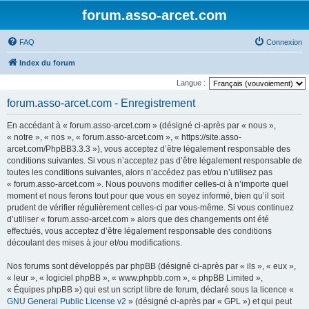
forum.asso-arcet.com
FAQ
Connexion
Index du forum
Langue :
forum.asso-arcet.com - Enregistrement
En accédant à « forum.asso-arcet.com » (désigné ci-après par « nous »,
« notre », « nos », « forum.asso-arcet.com », « https://site.asso-
arcet.com/PhpBB3.3.3 »), vous acceptez d’être légalement responsable des
conditions suivantes. Si vous n’acceptez pas d’être légalement responsable de
toutes les conditions suivantes, alors n’accédez pas et/ou n’utilisez pas
« forum.asso-arcet.com ». Nous pouvons modifier celles-ci à n’importe quel
moment et nous ferons tout pour que vous en soyez informé, bien qu’il soit
prudent de vérifier régulièrement celles-ci par vous-même. Si vous continuez
d’utiliser « forum.asso-arcet.com » alors que des changements ont été
effectués, vous acceptez d’être légalement responsable des conditions
découlant des mises à jour et/ou modifications.
Nos forums sont développés par phpBB (désigné ci-après par « ils », « eux »,
« leur », « logiciel phpBB », « www.phpbb.com », « phpBB Limited »,
« Équipes phpBB ») qui est un script libre de forum, déclaré sous la licence «
GNU General Public License v2
» (désigné ci-après par « GPL ») et qui peut