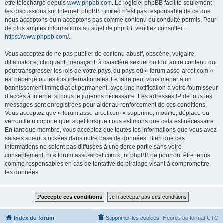
être téléchargé depuis
www.phpbb.com
. Le logiciel phpBB facilite seulement
les discussions sur Internet. phpBB Limited n’est pas responsable de ce que
nous acceptons ou n’acceptons pas comme contenu ou conduite permis. Pour
de plus amples informations au sujet de phpBB, veuillez consulter :
https://www.phpbb.com/
.
Vous acceptez de ne pas publier de contenu abusif, obscène, vulgaire,
diffamatoire, choquant, menaçant, à caractère sexuel ou tout autre contenu qui
peut transgresser les lois de votre pays, du pays où « forum.asso-arcet.com »
est hébergé ou les lois internationales. Le faire peut vous mener à un
bannissement immédiat et permanent, avec une notification à votre fournisseur
d’accès à Internet si nous le jugeons nécessaire. Les adresses IP de tous les
messages sont enregistrées pour aider au renforcement de ces conditions.
Vous acceptez que « forum.asso-arcet.com » supprime, modifie, déplace ou
verrouille n’importe quel sujet lorsque nous estimons que cela est nécessaire.
En tant que membre, vous acceptez que toutes les informations que vous avez
saisies soient stockées dans notre base de données. Bien que ces
informations ne soient pas diffusées à une tierce partie sans votre
consentement, ni « forum.asso-arcet.com », ni phpBB ne pourront être tenus
comme responsables en cas de tentative de piratage visant à compromettre
les données.
Index du forum
Supprimer les cookies
Heures au format
UTC