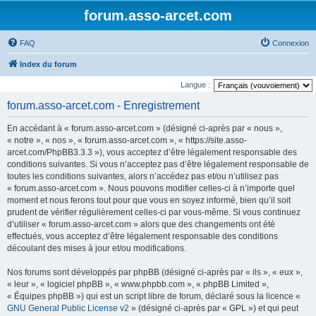
forum.asso-arcet.com
FAQ
Connexion
Index du forum
Langue :
forum.asso-arcet.com - Enregistrement
En accédant à « forum.asso-arcet.com » (désigné ci-après par « nous »,
« notre », « nos », « forum.asso-arcet.com », « https://site.asso-
arcet.com/PhpBB3.3.3 »), vous acceptez d’être légalement responsable des
conditions suivantes. Si vous n’acceptez pas d’être légalement responsable de
toutes les conditions suivantes, alors n’accédez pas et/ou n’utilisez pas
« forum.asso-arcet.com ». Nous pouvons modifier celles-ci à n’importe quel
moment et nous ferons tout pour que vous en soyez informé, bien qu’il soit
prudent de vérifier régulièrement celles-ci par vous-même. Si vous continuez
d’utiliser « forum.asso-arcet.com » alors que des changements ont été
effectués, vous acceptez d’être légalement responsable des conditions
découlant des mises à jour et/ou modifications.
Nos forums sont développés par phpBB (désigné ci-après par « ils », « eux »,
« leur », « logiciel phpBB », « www.phpbb.com », « phpBB Limited »,
« Équipes phpBB ») qui est un script libre de forum, déclaré sous la licence «
GNU General Public License v2
» (désigné ci-après par « GPL ») et qui peut