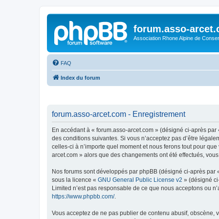
forum.asso-arcet
Association Rhone Alpine de Conse
FAQ
Index du forum
forum.asso-arcet.com - Enregistrement
En accédant à « forum.asso-arcet.com » (désigné ci-après par «
des conditions suivantes. Si vous n’acceptez pas d’être légale
celles-ci à n’importe quel moment et nous ferons tout pour que 
arcet.com » alors que des changements ont été effectués, vous
Nos forums sont développés par phpBB (désigné ci-après par « i
sous la licence «
GNU General Public License v2
» (désigné ci
Limited n’est pas responsable de ce que nous acceptons ou n’
https://www.phpbb.com/
.
Vous acceptez de ne pas publier de contenu abusif, obscène, vu