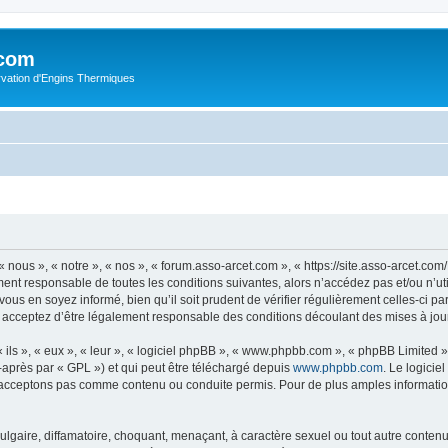
.com
rvation d'Engins Thermiques
 nous », « notre », « nos », « forum.asso-arcet.com », « https://site.asso-arcet.c
ment responsable de toutes les conditions suivantes, alors n’accédez pas et/ou n’u
vous en soyez informé, bien qu’il soit prudent de vérifier régulièrement celles-ci p
 acceptez d’être légalement responsable des conditions découlant des mises à jour
ls », « eux », « leur », « logiciel phpBB », « www.phpbb.com », « phpBB Limited »,
-après par « GPL ») et qui peut être téléchargé depuis
www.phpbb.com
. Le logicie
acceptons pas comme contenu ou conduite permis. Pour de plus amples informations
lgaire, diffamatoire, choquant, menaçant, à caractère sexuel ou tout autre contenu 