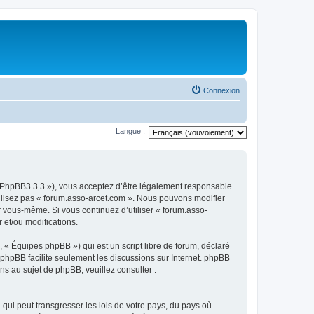
Connexion
Langue :
om/PhpBB3.3.3 »), vous acceptez d’être légalement responsable
tilisez pas « forum.asso-arcet.com ». Nous pouvons modifier
ar vous-même. Si vous continuez d’utiliser « forum.asso-
 et/ou modifications.
 « Équipes phpBB ») qui est un script libre de forum, déclaré
l phpBB facilite seulement les discussions sur Internet. phpBB
 au sujet de phpBB, veuillez consulter :
qui peut transgresser les lois de votre pays, du pays où