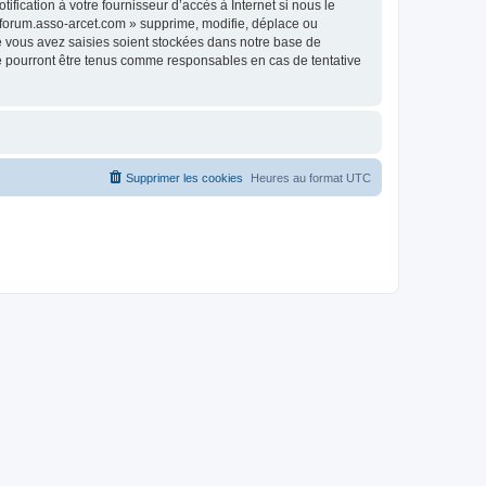
fication à votre fournisseur d’accès à Internet si nous le
 forum.asso-arcet.com » supprime, modifie, déplace ou
e vous avez saisies soient stockées dans notre base de
ne pourront être tenus comme responsables en cas de tentative
Supprimer les cookies
Heures au format
UTC