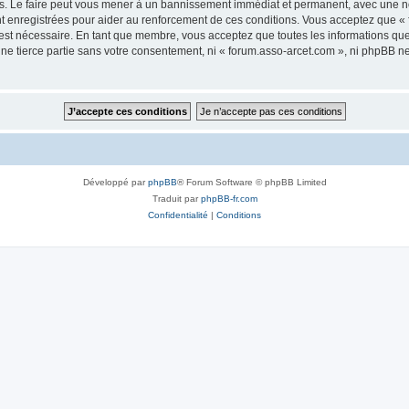
s. Le faire peut vous mener à un bannissement immédiat et permanent, avec une noti
t enregistrées pour aider au renforcement de ces conditions. Vous acceptez que «
 est nécessaire. En tant que membre, vous acceptez que toutes les informations qu
une tierce partie sans votre consentement, ni « forum.asso-arcet.com », ni phpBB 
Développé par
phpBB
® Forum Software © phpBB Limited
Traduit par
phpBB-fr.com
Confidentialité
|
Conditions