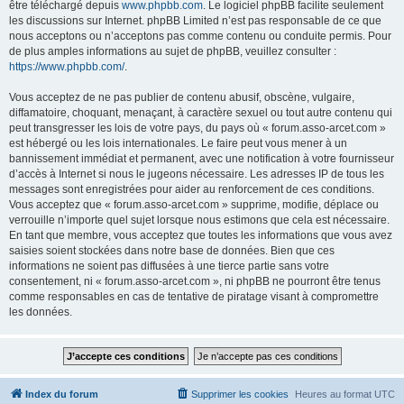
être téléchargé depuis
www.phpbb.com
. Le logiciel phpBB facilite seulement
les discussions sur Internet. phpBB Limited n’est pas responsable de ce que
nous acceptons ou n’acceptons pas comme contenu ou conduite permis. Pour
de plus amples informations au sujet de phpBB, veuillez consulter :
https://www.phpbb.com/
.
Vous acceptez de ne pas publier de contenu abusif, obscène, vulgaire,
diffamatoire, choquant, menaçant, à caractère sexuel ou tout autre contenu qui
peut transgresser les lois de votre pays, du pays où « forum.asso-arcet.com »
est hébergé ou les lois internationales. Le faire peut vous mener à un
bannissement immédiat et permanent, avec une notification à votre fournisseur
d’accès à Internet si nous le jugeons nécessaire. Les adresses IP de tous les
messages sont enregistrées pour aider au renforcement de ces conditions.
Vous acceptez que « forum.asso-arcet.com » supprime, modifie, déplace ou
verrouille n’importe quel sujet lorsque nous estimons que cela est nécessaire.
En tant que membre, vous acceptez que toutes les informations que vous avez
saisies soient stockées dans notre base de données. Bien que ces
informations ne soient pas diffusées à une tierce partie sans votre
consentement, ni « forum.asso-arcet.com », ni phpBB ne pourront être tenus
comme responsables en cas de tentative de piratage visant à compromettre
les données.
Index du forum
Supprimer les cookies
Heures au format
UTC