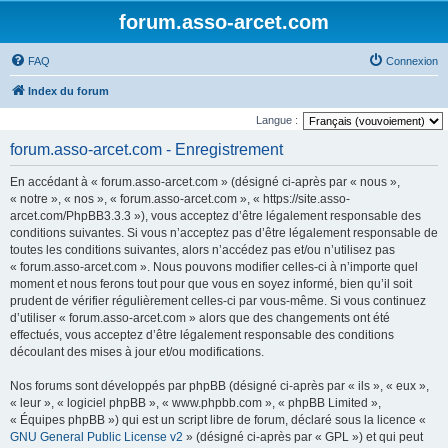
forum.asso-arcet.com
FAQ
Connexion
Index du forum
Langue :
forum.asso-arcet.com - Enregistrement
En accédant à « forum.asso-arcet.com » (désigné ci-après par « nous »,
« notre », « nos », « forum.asso-arcet.com », « https://site.asso-
arcet.com/PhpBB3.3.3 »), vous acceptez d’être légalement responsable des
conditions suivantes. Si vous n’acceptez pas d’être légalement responsable de
toutes les conditions suivantes, alors n’accédez pas et/ou n’utilisez pas
« forum.asso-arcet.com ». Nous pouvons modifier celles-ci à n’importe quel
moment et nous ferons tout pour que vous en soyez informé, bien qu’il soit
prudent de vérifier régulièrement celles-ci par vous-même. Si vous continuez
d’utiliser « forum.asso-arcet.com » alors que des changements ont été
effectués, vous acceptez d’être légalement responsable des conditions
découlant des mises à jour et/ou modifications.
Nos forums sont développés par phpBB (désigné ci-après par « ils », « eux »,
« leur », « logiciel phpBB », « www.phpbb.com », « phpBB Limited »,
« Équipes phpBB ») qui est un script libre de forum, déclaré sous la licence «
GNU General Public License v2
» (désigné ci-après par « GPL ») et qui peut