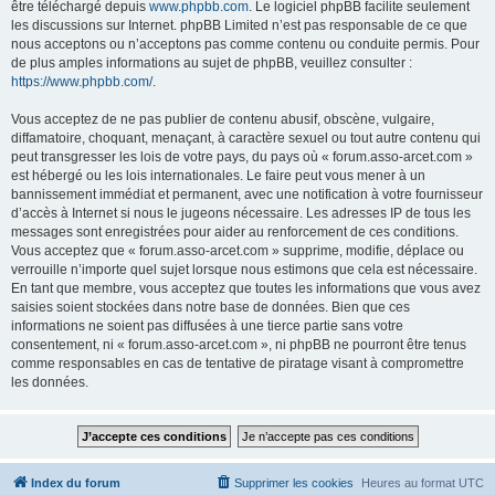
être téléchargé depuis
www.phpbb.com
. Le logiciel phpBB facilite seulement
les discussions sur Internet. phpBB Limited n’est pas responsable de ce que
nous acceptons ou n’acceptons pas comme contenu ou conduite permis. Pour
de plus amples informations au sujet de phpBB, veuillez consulter :
https://www.phpbb.com/
.
Vous acceptez de ne pas publier de contenu abusif, obscène, vulgaire,
diffamatoire, choquant, menaçant, à caractère sexuel ou tout autre contenu qui
peut transgresser les lois de votre pays, du pays où « forum.asso-arcet.com »
est hébergé ou les lois internationales. Le faire peut vous mener à un
bannissement immédiat et permanent, avec une notification à votre fournisseur
d’accès à Internet si nous le jugeons nécessaire. Les adresses IP de tous les
messages sont enregistrées pour aider au renforcement de ces conditions.
Vous acceptez que « forum.asso-arcet.com » supprime, modifie, déplace ou
verrouille n’importe quel sujet lorsque nous estimons que cela est nécessaire.
En tant que membre, vous acceptez que toutes les informations que vous avez
saisies soient stockées dans notre base de données. Bien que ces
informations ne soient pas diffusées à une tierce partie sans votre
consentement, ni « forum.asso-arcet.com », ni phpBB ne pourront être tenus
comme responsables en cas de tentative de piratage visant à compromettre
les données.
Index du forum
Supprimer les cookies
Heures au format
UTC