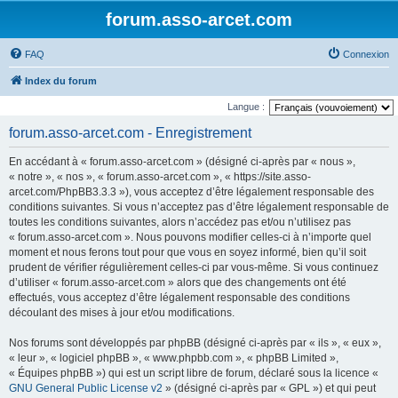
forum.asso-arcet.com
FAQ
Connexion
Index du forum
Langue :
forum.asso-arcet.com - Enregistrement
En accédant à « forum.asso-arcet.com » (désigné ci-après par « nous »,
« notre », « nos », « forum.asso-arcet.com », « https://site.asso-
arcet.com/PhpBB3.3.3 »), vous acceptez d’être légalement responsable des
conditions suivantes. Si vous n’acceptez pas d’être légalement responsable de
toutes les conditions suivantes, alors n’accédez pas et/ou n’utilisez pas
« forum.asso-arcet.com ». Nous pouvons modifier celles-ci à n’importe quel
moment et nous ferons tout pour que vous en soyez informé, bien qu’il soit
prudent de vérifier régulièrement celles-ci par vous-même. Si vous continuez
d’utiliser « forum.asso-arcet.com » alors que des changements ont été
effectués, vous acceptez d’être légalement responsable des conditions
découlant des mises à jour et/ou modifications.
Nos forums sont développés par phpBB (désigné ci-après par « ils », « eux »,
« leur », « logiciel phpBB », « www.phpbb.com », « phpBB Limited »,
« Équipes phpBB ») qui est un script libre de forum, déclaré sous la licence «
GNU General Public License v2
» (désigné ci-après par « GPL ») et qui peut