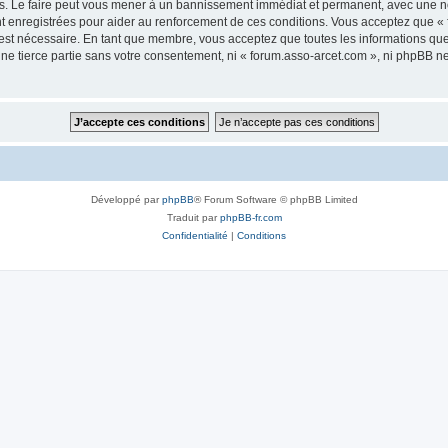
s. Le faire peut vous mener à un bannissement immédiat et permanent, avec une noti
t enregistrées pour aider au renforcement de ces conditions. Vous acceptez que «
 est nécessaire. En tant que membre, vous acceptez que toutes les informations qu
une tierce partie sans votre consentement, ni « forum.asso-arcet.com », ni phpBB 
Développé par
phpBB
® Forum Software © phpBB Limited
Traduit par
phpBB-fr.com
Confidentialité
|
Conditions