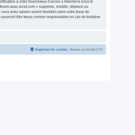
fication à votre fournisseur d’accès à Internet si nous le
 forum.asso-arcet.com » supprime, modifie, déplace ou
e vous avez saisies soient stockées dans notre base de
ne pourront être tenus comme responsables en cas de tentative
Supprimer les cookies
Heures au format
UTC