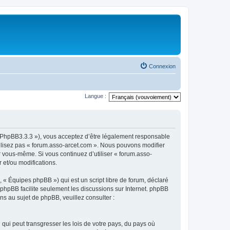
Connexion
Langue :
om/PhpBB3.3.3 »), vous acceptez d’être légalement responsable
tilisez pas « forum.asso-arcet.com ». Nous pouvons modifier
ar vous-même. Si vous continuez d’utiliser « forum.asso-
 et/ou modifications.
 « Équipes phpBB ») qui est un script libre de forum, déclaré
l phpBB facilite seulement les discussions sur Internet. phpBB
 au sujet de phpBB, veuillez consulter :
qui peut transgresser les lois de votre pays, du pays où