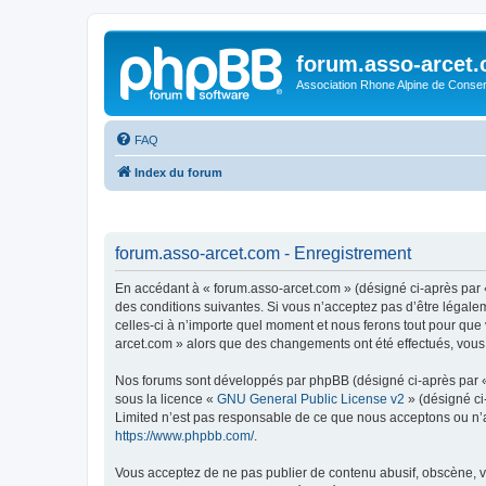
forum.asso-arcet
Association Rhone Alpine de Conse
FAQ
Index du forum
forum.asso-arcet.com - Enregistrement
En accédant à « forum.asso-arcet.com » (désigné ci-après par «
des conditions suivantes. Si vous n’acceptez pas d’être légale
celles-ci à n’importe quel moment et nous ferons tout pour que 
arcet.com » alors que des changements ont été effectués, vous
Nos forums sont développés par phpBB (désigné ci-après par « i
sous la licence «
GNU General Public License v2
» (désigné ci
Limited n’est pas responsable de ce que nous acceptons ou n’
https://www.phpbb.com/
.
Vous acceptez de ne pas publier de contenu abusif, obscène, vu