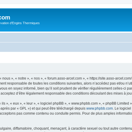
.com
rvation d'Engins Thermiques
 nous », « notre », « nos », « forum.asso-arcet.com », « https://site.asso-arcet.c
ment responsable de toutes les conditions suivantes, alors n’accédez pas et/ou n’u
vous en soyez informé, bien qu’il soit prudent de vérifier régulièrement celles-ci p
 acceptez d’être légalement responsable des conditions découlant des mises à jour
ls », « eux », « leur », « logiciel phpBB », « www.phpbb.com », « phpBB Limited »,
-après par « GPL ») et qui peut être téléchargé depuis
www.phpbb.com
. Le logicie
acceptons pas comme contenu ou conduite permis. Pour de plus amples informations
lgaire, diffamatoire, choquant, menaçant, à caractère sexuel ou tout autre contenu 