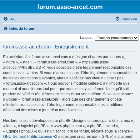
forum.asso-arcet.com
FAQ
Connexion
Index du forum
Langue :
forum.asso-arcet.com - Enregistrement
En accédant à « forum.asso-arcet.com » (désigné ci-après par « nous »,
« notre », « nos », « forum.asso-arcet.com », « https://site.asso-
arcet.com/PhpBB3.3.3 »), vous acceptez d’être légalement responsable des
conditions suivantes. Si vous n’acceptez pas d’être légalement responsable de
toutes les conditions suivantes, alors n’accédez pas et/ou n’utilisez pas
« forum.asso-arcet.com ». Nous pouvons modifier celles-ci à n’importe quel
moment et nous ferons tout pour que vous en soyez informé, bien qu’il soit
prudent de vérifier régulièrement celles-ci par vous-même. Si vous continuez
d’utiliser « forum.asso-arcet.com » alors que des changements ont été
effectués, vous acceptez d’être légalement responsable des conditions
découlant des mises à jour et/ou modifications.
Nos forums sont développés par phpBB (désigné ci-après par « ils », « eux »,
« leur », « logiciel phpBB », « www.phpbb.com », « phpBB Limited »,
« Équipes phpBB ») qui est un script libre de forum, déclaré sous la licence «
GNU General Public License v2
» (désigné ci-après par « GPL ») et qui peut