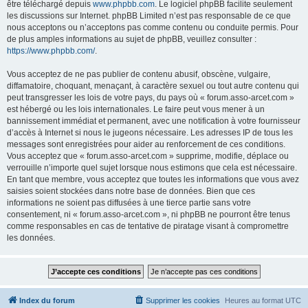
être téléchargé depuis
www.phpbb.com
. Le logiciel phpBB facilite seulement
les discussions sur Internet. phpBB Limited n’est pas responsable de ce que
nous acceptons ou n’acceptons pas comme contenu ou conduite permis. Pour
de plus amples informations au sujet de phpBB, veuillez consulter :
https://www.phpbb.com/
.
Vous acceptez de ne pas publier de contenu abusif, obscène, vulgaire,
diffamatoire, choquant, menaçant, à caractère sexuel ou tout autre contenu qui
peut transgresser les lois de votre pays, du pays où « forum.asso-arcet.com »
est hébergé ou les lois internationales. Le faire peut vous mener à un
bannissement immédiat et permanent, avec une notification à votre fournisseur
d’accès à Internet si nous le jugeons nécessaire. Les adresses IP de tous les
messages sont enregistrées pour aider au renforcement de ces conditions.
Vous acceptez que « forum.asso-arcet.com » supprime, modifie, déplace ou
verrouille n’importe quel sujet lorsque nous estimons que cela est nécessaire.
En tant que membre, vous acceptez que toutes les informations que vous avez
saisies soient stockées dans notre base de données. Bien que ces
informations ne soient pas diffusées à une tierce partie sans votre
consentement, ni « forum.asso-arcet.com », ni phpBB ne pourront être tenus
comme responsables en cas de tentative de piratage visant à compromettre
les données.
Index du forum
Supprimer les cookies
Heures au format
UTC