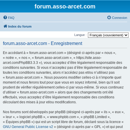
forum.asso-arcet.com
FAQ
Connexion
Index du forum
Langue :
forum.asso-arcet.com - Enregistrement
En accédant à « forum.asso-arcet.com » (désigné ci-après par « nous »,
« notre », « nos », « forum.asso-arcet.com », « https://site.asso-
arcet.com/PhpBB3.3.3 »), vous acceptez d’être légalement responsable des
conditions suivantes. Si vous n’acceptez pas d’être légalement responsable de
toutes les conditions suivantes, alors n’accédez pas et/ou n’utilisez pas
« forum.asso-arcet.com ». Nous pouvons modifier celles-ci à n’importe quel
moment et nous ferons tout pour que vous en soyez informé, bien qu’il soit
prudent de vérifier régulièrement celles-ci par vous-même. Si vous continuez
d’utiliser « forum.asso-arcet.com » alors que des changements ont été
effectués, vous acceptez d’être légalement responsable des conditions
découlant des mises à jour et/ou modifications.
Nos forums sont développés par phpBB (désigné ci-après par « ils », « eux »,
« leur », « logiciel phpBB », « www.phpbb.com », « phpBB Limited »,
« Équipes phpBB ») qui est un script libre de forum, déclaré sous la licence «
GNU General Public License v2
» (désigné ci-après par « GPL ») et qui peut