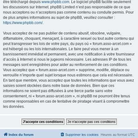
être téléchargé depuis
www.phpbb.com
. Le logiciel phpBB facilite seulement
les discussions sur Internet. phpBB Limited n’est pas responsable de ce que
nous acceptons ou n’acceptons pas comme contenu ou conduite permis. Pour
de plus amples informations au sujet de phpBB, veuillez consulter :
https://www.phpbb.com/
.
Vous acceptez de ne pas publier de contenu abusif, obscène, vulgaire,
diffamatoire, choquant, menaçant, à caractère sexuel ou tout autre contenu qui
peut transgresser les lois de votre pays, du pays où « forum.asso-arcet.com »
est hébergé ou les lois internationales. Le faire peut vous mener à un
bannissement immédiat et permanent, avec une notification à votre fournisseur
d’accès à Internet si nous le jugeons nécessaire. Les adresses IP de tous les
messages sont enregistrées pour aider au renforcement de ces conditions.
Vous acceptez que « forum.asso-arcet.com » supprime, modifie, déplace ou
verrouille n’importe quel sujet lorsque nous estimons que cela est nécessaire.
En tant que membre, vous acceptez que toutes les informations que vous avez
saisies soient stockées dans notre base de données. Bien que ces
informations ne soient pas diffusées à une tierce partie sans votre
consentement, ni « forum.asso-arcet.com », ni phpBB ne pourront être tenus
comme responsables en cas de tentative de piratage visant à compromettre
les données.
Index du forum
Supprimer les cookies
Heures au format
UTC