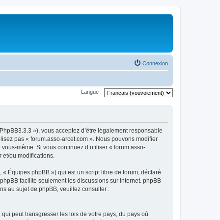
Connexion
Langue :
om/PhpBB3.3.3 »), vous acceptez d’être légalement responsable
tilisez pas « forum.asso-arcet.com ». Nous pouvons modifier
ar vous-même. Si vous continuez d’utiliser « forum.asso-
 et/ou modifications.
 « Équipes phpBB ») qui est un script libre de forum, déclaré
l phpBB facilite seulement les discussions sur Internet. phpBB
 au sujet de phpBB, veuillez consulter :
qui peut transgresser les lois de votre pays, du pays où