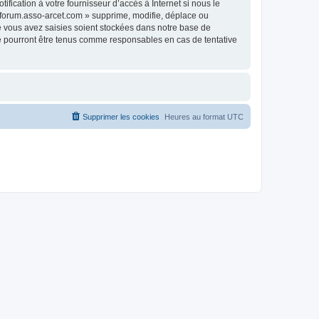
fication à votre fournisseur d’accès à Internet si nous le
 forum.asso-arcet.com » supprime, modifie, déplace ou
e vous avez saisies soient stockées dans notre base de
ne pourront être tenus comme responsables en cas de tentative
Supprimer les cookies
Heures au format
UTC