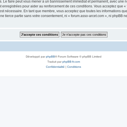
s. Le faire peut vous mener à un bannissement immédiat et permanent, avec une noti
t enregistrées pour aider au renforcement de ces conditions. Vous acceptez que «
 est nécessaire. En tant que membre, vous acceptez que toutes les informations qu
une tierce partie sans votre consentement, ni « forum.asso-arcet.com », ni phpBB 
Développé par
phpBB
® Forum Software © phpBB Limited
Traduit par
phpBB-fr.com
Confidentialité
|
Conditions