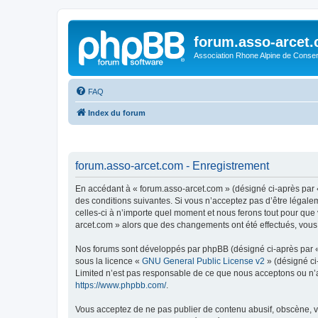
forum.asso-arcet
Association Rhone Alpine de Conse
FAQ
Index du forum
forum.asso-arcet.com - Enregistrement
En accédant à « forum.asso-arcet.com » (désigné ci-après par «
des conditions suivantes. Si vous n’acceptez pas d’être légale
celles-ci à n’importe quel moment et nous ferons tout pour que 
arcet.com » alors que des changements ont été effectués, vous
Nos forums sont développés par phpBB (désigné ci-après par « i
sous la licence «
GNU General Public License v2
» (désigné ci
Limited n’est pas responsable de ce que nous acceptons ou n’
https://www.phpbb.com/
.
Vous acceptez de ne pas publier de contenu abusif, obscène, vu