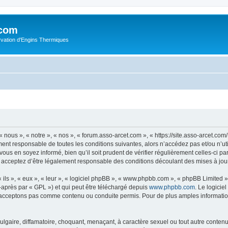
.com
rvation d'Engins Thermiques
 nous », « notre », « nos », « forum.asso-arcet.com », « https://site.asso-arcet.c
ment responsable de toutes les conditions suivantes, alors n’accédez pas et/ou n’u
vous en soyez informé, bien qu’il soit prudent de vérifier régulièrement celles-ci p
 acceptez d’être légalement responsable des conditions découlant des mises à jour
ls », « eux », « leur », « logiciel phpBB », « www.phpbb.com », « phpBB Limited »,
-après par « GPL ») et qui peut être téléchargé depuis
www.phpbb.com
. Le logicie
acceptons pas comme contenu ou conduite permis. Pour de plus amples informations
lgaire, diffamatoire, choquant, menaçant, à caractère sexuel ou tout autre contenu 