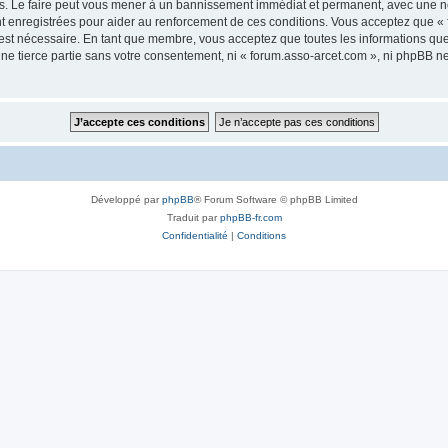
s. Le faire peut vous mener à un bannissement immédiat et permanent, avec une noti
t enregistrées pour aider au renforcement de ces conditions. Vous acceptez que «
 est nécessaire. En tant que membre, vous acceptez que toutes les informations qu
une tierce partie sans votre consentement, ni « forum.asso-arcet.com », ni phpBB 
Développé par
phpBB
® Forum Software © phpBB Limited
Traduit par
phpBB-fr.com
Confidentialité
|
Conditions