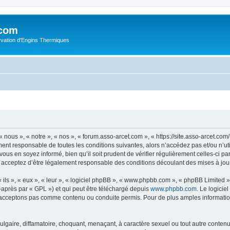
.com
rvation d'Engins Thermiques
 nous », « notre », « nos », « forum.asso-arcet.com », « https://site.asso-arcet.c
ment responsable de toutes les conditions suivantes, alors n’accédez pas et/ou n’u
vous en soyez informé, bien qu’il soit prudent de vérifier régulièrement celles-ci p
 acceptez d’être légalement responsable des conditions découlant des mises à jour
ls », « eux », « leur », « logiciel phpBB », « www.phpbb.com », « phpBB Limited »,
-après par « GPL ») et qui peut être téléchargé depuis
www.phpbb.com
. Le logicie
acceptons pas comme contenu ou conduite permis. Pour de plus amples informations
lgaire, diffamatoire, choquant, menaçant, à caractère sexuel ou tout autre contenu 