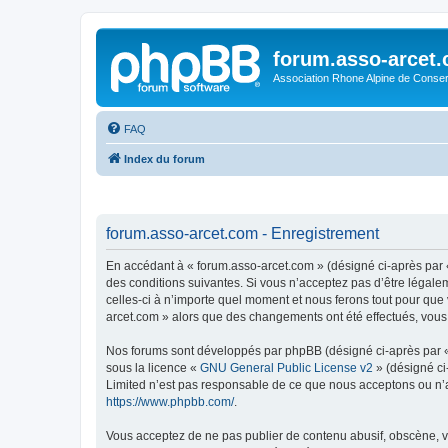
forum.asso-arcet
Association Rhone Alpine de Conse
FAQ
Index du forum
forum.asso-arcet.com - Enregistrement
En accédant à « forum.asso-arcet.com » (désigné ci-après par «
des conditions suivantes. Si vous n’acceptez pas d’être légale
celles-ci à n’importe quel moment et nous ferons tout pour que 
arcet.com » alors que des changements ont été effectués, vous
Nos forums sont développés par phpBB (désigné ci-après par « i
sous la licence «
GNU General Public License v2
» (désigné ci
Limited n’est pas responsable de ce que nous acceptons ou n’
https://www.phpbb.com/
.
Vous acceptez de ne pas publier de contenu abusif, obscène, vu