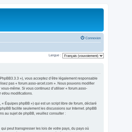
Connexion
Langue :
om/PhpBB3.3.3 »), vous acceptez d’être légalement responsable
tilisez pas « forum.asso-arcet.com ». Nous pouvons modifier
ar vous-même. Si vous continuez d’utiliser « forum.asso-
 et/ou modifications.
 « Équipes phpBB ») qui est un script libre de forum, déclaré
l phpBB facilite seulement les discussions sur Internet. phpBB
 au sujet de phpBB, veuillez consulter :
qui peut transgresser les lois de votre pays, du pays où