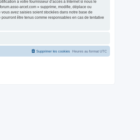
fication à votre fournisseur d’accès à Internet si nous le
 forum.asso-arcet.com » supprime, modifie, déplace ou
e vous avez saisies soient stockées dans notre base de
ne pourront être tenus comme responsables en cas de tentative
Supprimer les cookies
Heures au format
UTC