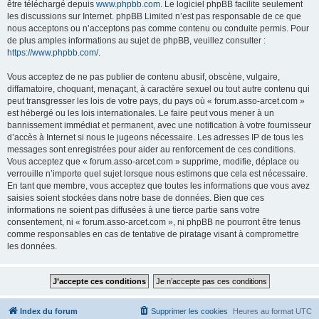
être téléchargé depuis
www.phpbb.com
. Le logiciel phpBB facilite seulement
les discussions sur Internet. phpBB Limited n’est pas responsable de ce que
nous acceptons ou n’acceptons pas comme contenu ou conduite permis. Pour
de plus amples informations au sujet de phpBB, veuillez consulter :
https://www.phpbb.com/
.
Vous acceptez de ne pas publier de contenu abusif, obscène, vulgaire,
diffamatoire, choquant, menaçant, à caractère sexuel ou tout autre contenu qui
peut transgresser les lois de votre pays, du pays où « forum.asso-arcet.com »
est hébergé ou les lois internationales. Le faire peut vous mener à un
bannissement immédiat et permanent, avec une notification à votre fournisseur
d’accès à Internet si nous le jugeons nécessaire. Les adresses IP de tous les
messages sont enregistrées pour aider au renforcement de ces conditions.
Vous acceptez que « forum.asso-arcet.com » supprime, modifie, déplace ou
verrouille n’importe quel sujet lorsque nous estimons que cela est nécessaire.
En tant que membre, vous acceptez que toutes les informations que vous avez
saisies soient stockées dans notre base de données. Bien que ces
informations ne soient pas diffusées à une tierce partie sans votre
consentement, ni « forum.asso-arcet.com », ni phpBB ne pourront être tenus
comme responsables en cas de tentative de piratage visant à compromettre
les données.
Index du forum
Supprimer les cookies
Heures au format
UTC