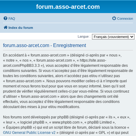
forum.asso-arcet.com
FAQ
Connexion
Index du forum
Langue :
forum.asso-arcet.com - Enregistrement
En accédant à « forum.asso-arcet.com » (désigné ci-après par « nous »,
« notre », « nos », « forum.asso-arcet.com », « https://site.asso-
arcet.com/PhpBB3.3.3 »), vous acceptez d’être légalement responsable des
conditions suivantes. Si vous n’acceptez pas d’être légalement responsable de
toutes les conditions suivantes, alors n’accédez pas et/ou n’utilisez pas
« forum.asso-arcet.com ». Nous pouvons modifier celles-ci à n’importe quel
moment et nous ferons tout pour que vous en soyez informé, bien qu’il soit
prudent de vérifier régulièrement celles-ci par vous-même. Si vous continuez
d’utiliser « forum.asso-arcet.com » alors que des changements ont été
effectués, vous acceptez d’être légalement responsable des conditions
découlant des mises à jour et/ou modifications.
Nos forums sont développés par phpBB (désigné ci-après par « ils », « eux »,
« leur », « logiciel phpBB », « www.phpbb.com », « phpBB Limited »,
« Équipes phpBB ») qui est un script libre de forum, déclaré sous la licence «
GNU General Public License v2
» (désigné ci-après par « GPL ») et qui peut