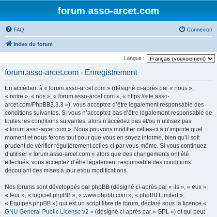
forum.asso-arcet.com
FAQ
Connexion
Index du forum
Langue :
forum.asso-arcet.com - Enregistrement
En accédant à « forum.asso-arcet.com » (désigné ci-après par « nous »,
« notre », « nos », « forum.asso-arcet.com », « https://site.asso-
arcet.com/PhpBB3.3.3 »), vous acceptez d’être légalement responsable des
conditions suivantes. Si vous n’acceptez pas d’être légalement responsable de
toutes les conditions suivantes, alors n’accédez pas et/ou n’utilisez pas
« forum.asso-arcet.com ». Nous pouvons modifier celles-ci à n’importe quel
moment et nous ferons tout pour que vous en soyez informé, bien qu’il soit
prudent de vérifier régulièrement celles-ci par vous-même. Si vous continuez
d’utiliser « forum.asso-arcet.com » alors que des changements ont été
effectués, vous acceptez d’être légalement responsable des conditions
découlant des mises à jour et/ou modifications.
Nos forums sont développés par phpBB (désigné ci-après par « ils », « eux »,
« leur », « logiciel phpBB », « www.phpbb.com », « phpBB Limited »,
« Équipes phpBB ») qui est un script libre de forum, déclaré sous la licence «
GNU General Public License v2
» (désigné ci-après par « GPL ») et qui peut