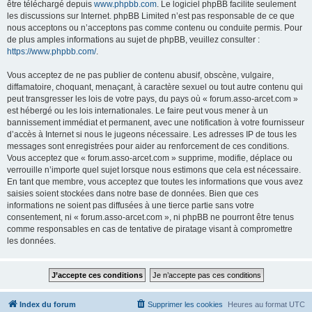
être téléchargé depuis
www.phpbb.com
. Le logiciel phpBB facilite seulement
les discussions sur Internet. phpBB Limited n’est pas responsable de ce que
nous acceptons ou n’acceptons pas comme contenu ou conduite permis. Pour
de plus amples informations au sujet de phpBB, veuillez consulter :
https://www.phpbb.com/
.
Vous acceptez de ne pas publier de contenu abusif, obscène, vulgaire,
diffamatoire, choquant, menaçant, à caractère sexuel ou tout autre contenu qui
peut transgresser les lois de votre pays, du pays où « forum.asso-arcet.com »
est hébergé ou les lois internationales. Le faire peut vous mener à un
bannissement immédiat et permanent, avec une notification à votre fournisseur
d’accès à Internet si nous le jugeons nécessaire. Les adresses IP de tous les
messages sont enregistrées pour aider au renforcement de ces conditions.
Vous acceptez que « forum.asso-arcet.com » supprime, modifie, déplace ou
verrouille n’importe quel sujet lorsque nous estimons que cela est nécessaire.
En tant que membre, vous acceptez que toutes les informations que vous avez
saisies soient stockées dans notre base de données. Bien que ces
informations ne soient pas diffusées à une tierce partie sans votre
consentement, ni « forum.asso-arcet.com », ni phpBB ne pourront être tenus
comme responsables en cas de tentative de piratage visant à compromettre
les données.
Index du forum
Supprimer les cookies
Heures au format
UTC