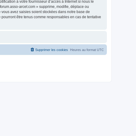
fication à votre fournisseur d’accès à Internet si nous le
 forum.asso-arcet.com » supprime, modifie, déplace ou
e vous avez saisies soient stockées dans notre base de
ne pourront être tenus comme responsables en cas de tentative
Supprimer les cookies
Heures au format
UTC