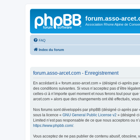
forum.asso-arcet
Association Rhone Alpine de Conse
FAQ
Index du forum
forum.asso-arcet.com - Enregistrement
En accédant à « forum.asso-arcet.com » (désigné ci-après par «
des conditions suivantes. Si vous n’acceptez pas d’être légale
celles-ci à n’importe quel moment et nous ferons tout pour que 
arcet.com » alors que des changements ont été effectués, vous
Nos forums sont développés par phpBB (désigné ci-après par « i
sous la licence «
GNU General Public License v2
» (désigné ci
Limited n’est pas responsable de ce que nous acceptons ou n’
https://www.phpbb.com/
.
Vous acceptez de ne pas publier de contenu abusif, obscène, vu