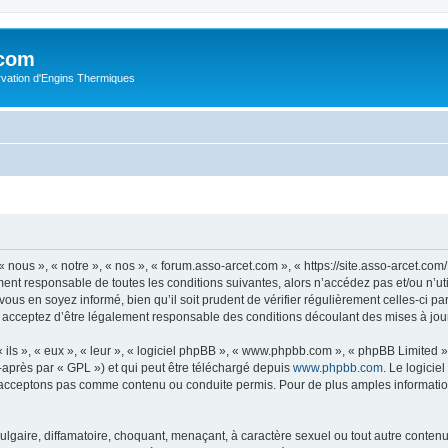
.com
rvation d'Engins Thermiques
 nous », « notre », « nos », « forum.asso-arcet.com », « https://site.asso-arcet.c
ment responsable de toutes les conditions suivantes, alors n’accédez pas et/ou n’u
vous en soyez informé, bien qu’il soit prudent de vérifier régulièrement celles-ci p
 acceptez d’être légalement responsable des conditions découlant des mises à jour
ls », « eux », « leur », « logiciel phpBB », « www.phpbb.com », « phpBB Limited »,
-après par « GPL ») et qui peut être téléchargé depuis
www.phpbb.com
. Le logicie
acceptons pas comme contenu ou conduite permis. Pour de plus amples informations
lgaire, diffamatoire, choquant, menaçant, à caractère sexuel ou tout autre contenu 