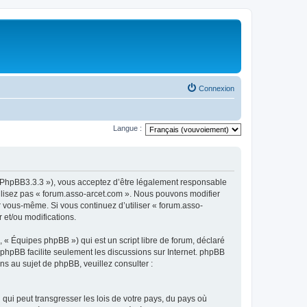
Connexion
Langue :
om/PhpBB3.3.3 »), vous acceptez d’être légalement responsable
tilisez pas « forum.asso-arcet.com ». Nous pouvons modifier
ar vous-même. Si vous continuez d’utiliser « forum.asso-
 et/ou modifications.
 « Équipes phpBB ») qui est un script libre de forum, déclaré
l phpBB facilite seulement les discussions sur Internet. phpBB
 au sujet de phpBB, veuillez consulter :
qui peut transgresser les lois de votre pays, du pays où