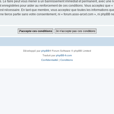
s. Le faire peut vous mener à un bannissement immédiat et permanent, avec une noti
t enregistrées pour aider au renforcement de ces conditions. Vous acceptez que «
 est nécessaire. En tant que membre, vous acceptez que toutes les informations qu
une tierce partie sans votre consentement, ni « forum.asso-arcet.com », ni phpBB 
Développé par
phpBB
® Forum Software © phpBB Limited
Traduit par
phpBB-fr.com
Confidentialité
|
Conditions