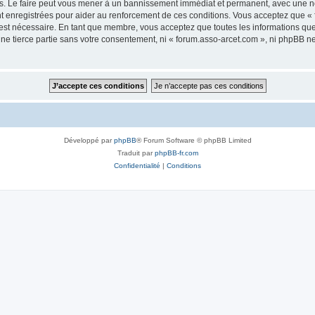
s. Le faire peut vous mener à un bannissement immédiat et permanent, avec une noti
t enregistrées pour aider au renforcement de ces conditions. Vous acceptez que «
 est nécessaire. En tant que membre, vous acceptez que toutes les informations qu
une tierce partie sans votre consentement, ni « forum.asso-arcet.com », ni phpBB 
Développé par
phpBB
® Forum Software © phpBB Limited
Traduit par
phpBB-fr.com
Confidentialité
|
Conditions