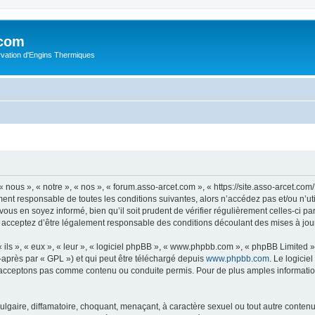
.com
rvation d'Engins Thermiques
 nous », « notre », « nos », « forum.asso-arcet.com », « https://site.asso-arcet.c
ment responsable de toutes les conditions suivantes, alors n’accédez pas et/ou n’u
vous en soyez informé, bien qu’il soit prudent de vérifier régulièrement celles-ci p
 acceptez d’être légalement responsable des conditions découlant des mises à jour
ls », « eux », « leur », « logiciel phpBB », « www.phpbb.com », « phpBB Limited »,
-après par « GPL ») et qui peut être téléchargé depuis
www.phpbb.com
. Le logicie
acceptons pas comme contenu ou conduite permis. Pour de plus amples informations
lgaire, diffamatoire, choquant, menaçant, à caractère sexuel ou tout autre contenu 