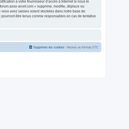
fication à votre fournisseur d’accès à Internet si nous le
 forum.asso-arcet.com » supprime, modifie, déplace ou
e vous avez saisies soient stockées dans notre base de
ne pourront être tenus comme responsables en cas de tentative
Supprimer les cookies
Heures au format
UTC