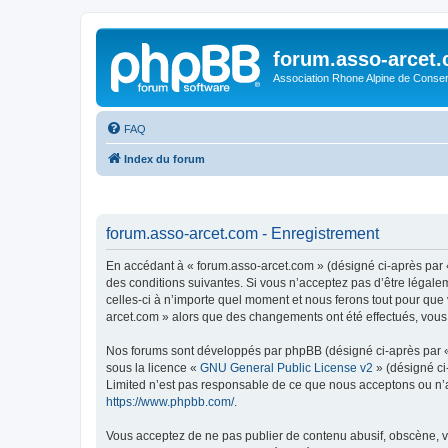
forum.asso-arcet
Association Rhone Alpine de Conse
FAQ
Index du forum
forum.asso-arcet.com - Enregistrement
En accédant à « forum.asso-arcet.com » (désigné ci-après par «
des conditions suivantes. Si vous n’acceptez pas d’être légale
celles-ci à n’importe quel moment et nous ferons tout pour que 
arcet.com » alors que des changements ont été effectués, vous
Nos forums sont développés par phpBB (désigné ci-après par « i
sous la licence «
GNU General Public License v2
» (désigné ci
Limited n’est pas responsable de ce que nous acceptons ou n’
https://www.phpbb.com/
.
Vous acceptez de ne pas publier de contenu abusif, obscène, vu