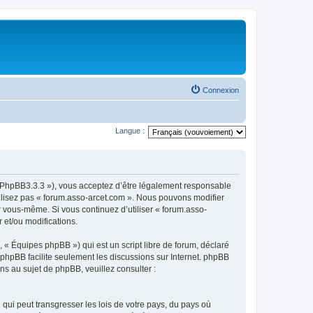
Connexion
Langue :
om/PhpBB3.3.3 »), vous acceptez d’être légalement responsable
tilisez pas « forum.asso-arcet.com ». Nous pouvons modifier
ar vous-même. Si vous continuez d’utiliser « forum.asso-
 et/ou modifications.
 « Équipes phpBB ») qui est un script libre de forum, déclaré
l phpBB facilite seulement les discussions sur Internet. phpBB
 au sujet de phpBB, veuillez consulter :
qui peut transgresser les lois de votre pays, du pays où