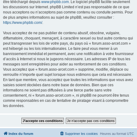
être téléchargé depuis
www.phpbb.com
. Le logiciel phpBB facilite seulement
les discussions sur Internet. phpBB Limited n’est pas responsable de ce que
nous acceptons ou n’acceptons pas comme contenu ou conduite permis. Pour
de plus amples informations au sujet de phpBB, veuillez consulter :
https://www.phpbb.com/
.
Vous acceptez de ne pas publier de contenu abusif, obscène, vulgaire,
diffamatoire, choquant, menaçant, à caractère sexuel ou tout autre contenu qui
peut transgresser les lois de votre pays, du pays où « forum.asso-arcet.com »
est hébergé ou les lois internationales. Le faire peut vous mener à un
bannissement immédiat et permanent, avec une notification à votre fournisseur
d’accès à Internet si nous le jugeons nécessaire. Les adresses IP de tous les
messages sont enregistrées pour aider au renforcement de ces conditions.
Vous acceptez que « forum.asso-arcet.com » supprime, modifie, déplace ou
verrouille n’importe quel sujet lorsque nous estimons que cela est nécessaire.
En tant que membre, vous acceptez que toutes les informations que vous avez
saisies soient stockées dans notre base de données. Bien que ces
informations ne soient pas diffusées à une tierce partie sans votre
consentement, ni « forum.asso-arcet.com », ni phpBB ne pourront être tenus
comme responsables en cas de tentative de piratage visant à compromettre
les données.
Index du forum
Supprimer les cookies
Heures au format
UTC