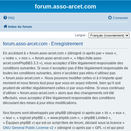
forum.asso-arcet.com
FAQ
Connexion
Index du forum
Langue :
forum.asso-arcet.com - Enregistrement
En accédant à « forum.asso-arcet.com » (désigné ci-après par « nous »,
« notre », « nos », « forum.asso-arcet.com », « https://site.asso-
arcet.com/PhpBB3.3.3 »), vous acceptez d’être légalement responsable des
conditions suivantes. Si vous n’acceptez pas d’être légalement responsable de
toutes les conditions suivantes, alors n’accédez pas et/ou n’utilisez pas
« forum.asso-arcet.com ». Nous pouvons modifier celles-ci à n’importe quel
moment et nous ferons tout pour que vous en soyez informé, bien qu’il soit
prudent de vérifier régulièrement celles-ci par vous-même. Si vous continuez
d’utiliser « forum.asso-arcet.com » alors que des changements ont été
effectués, vous acceptez d’être légalement responsable des conditions
découlant des mises à jour et/ou modifications.
Nos forums sont développés par phpBB (désigné ci-après par « ils », « eux »,
« leur », « logiciel phpBB », « www.phpbb.com », « phpBB Limited »,
« Équipes phpBB ») qui est un script libre de forum, déclaré sous la licence «
GNU General Public License v2
» (désigné ci-après par « GPL ») et qui peut