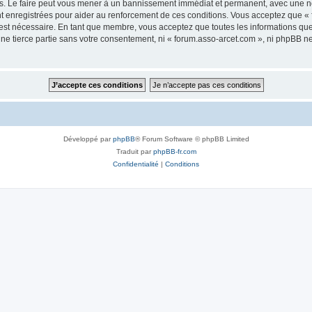
s. Le faire peut vous mener à un bannissement immédiat et permanent, avec une noti
t enregistrées pour aider au renforcement de ces conditions. Vous acceptez que «
 est nécessaire. En tant que membre, vous acceptez que toutes les informations qu
une tierce partie sans votre consentement, ni « forum.asso-arcet.com », ni phpBB 
Développé par
phpBB
® Forum Software © phpBB Limited
Traduit par
phpBB-fr.com
Confidentialité
|
Conditions