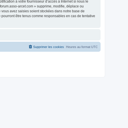
fication à votre fournisseur d’accès à Internet si nous le
 forum.asso-arcet.com » supprime, modifie, déplace ou
e vous avez saisies soient stockées dans notre base de
ne pourront être tenus comme responsables en cas de tentative
Supprimer les cookies
Heures au format
UTC