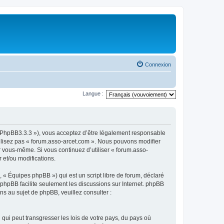
Connexion
Langue :
om/PhpBB3.3.3 »), vous acceptez d’être légalement responsable
tilisez pas « forum.asso-arcet.com ». Nous pouvons modifier
ar vous-même. Si vous continuez d’utiliser « forum.asso-
 et/ou modifications.
 « Équipes phpBB ») qui est un script libre de forum, déclaré
l phpBB facilite seulement les discussions sur Internet. phpBB
 au sujet de phpBB, veuillez consulter :
qui peut transgresser les lois de votre pays, du pays où