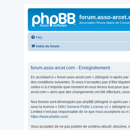
forum.asso-arcet
Association Rhone Alpine de Conse
FAQ
Index du forum
forum.asso-arcet.com - Enregistrement
En accédant à « forum.asso-arcet.com » (désigné ci-après par «
des conditions suivantes. Si vous n’acceptez pas d’être légale
celles-ci à n’importe quel moment et nous ferons tout pour que 
arcet.com » alors que des changements ont été effectués, vous
Nos forums sont développés par phpBB (désigné ci-après par « i
sous la licence «
GNU General Public License v2
» (désigné ci
Limited n’est pas responsable de ce que nous acceptons ou n’
https://www.phpbb.com/
.
Vous acceptez de ne pas publier de contenu abusif, obscène, vu