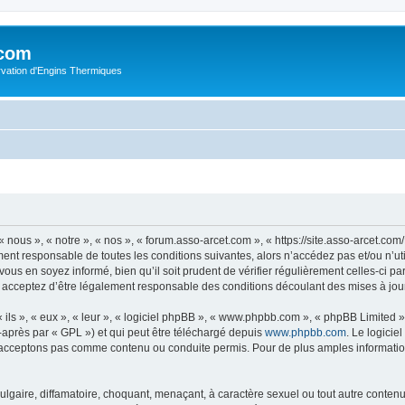
.com
rvation d'Engins Thermiques
 nous », « notre », « nos », « forum.asso-arcet.com », « https://site.asso-arcet.c
ment responsable de toutes les conditions suivantes, alors n’accédez pas et/ou n’u
vous en soyez informé, bien qu’il soit prudent de vérifier régulièrement celles-ci p
 acceptez d’être légalement responsable des conditions découlant des mises à jour
ls », « eux », « leur », « logiciel phpBB », « www.phpbb.com », « phpBB Limited »,
-après par « GPL ») et qui peut être téléchargé depuis
www.phpbb.com
. Le logicie
acceptons pas comme contenu ou conduite permis. Pour de plus amples informations
lgaire, diffamatoire, choquant, menaçant, à caractère sexuel ou tout autre contenu 