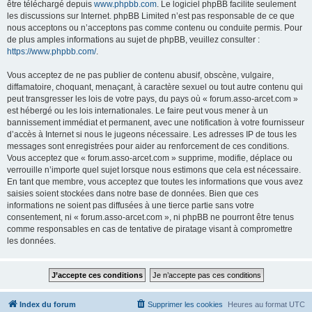
être téléchargé depuis
www.phpbb.com
. Le logiciel phpBB facilite seulement
les discussions sur Internet. phpBB Limited n’est pas responsable de ce que
nous acceptons ou n’acceptons pas comme contenu ou conduite permis. Pour
de plus amples informations au sujet de phpBB, veuillez consulter :
https://www.phpbb.com/
.
Vous acceptez de ne pas publier de contenu abusif, obscène, vulgaire,
diffamatoire, choquant, menaçant, à caractère sexuel ou tout autre contenu qui
peut transgresser les lois de votre pays, du pays où « forum.asso-arcet.com »
est hébergé ou les lois internationales. Le faire peut vous mener à un
bannissement immédiat et permanent, avec une notification à votre fournisseur
d’accès à Internet si nous le jugeons nécessaire. Les adresses IP de tous les
messages sont enregistrées pour aider au renforcement de ces conditions.
Vous acceptez que « forum.asso-arcet.com » supprime, modifie, déplace ou
verrouille n’importe quel sujet lorsque nous estimons que cela est nécessaire.
En tant que membre, vous acceptez que toutes les informations que vous avez
saisies soient stockées dans notre base de données. Bien que ces
informations ne soient pas diffusées à une tierce partie sans votre
consentement, ni « forum.asso-arcet.com », ni phpBB ne pourront être tenus
comme responsables en cas de tentative de piratage visant à compromettre
les données.
Index du forum
Supprimer les cookies
Heures au format
UTC