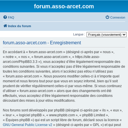
forum.asso-arcet.com
FAQ
Connexion
Index du forum
Langue :
forum.asso-arcet.com - Enregistrement
En accédant à « forum.asso-arcet.com » (désigné ci-après par « nous »,
« notre », « nos », « forum.asso-arcet.com », « https://site.asso-
arcet.com/PhpBB3.3.3 »), vous acceptez d’être légalement responsable des
conditions suivantes. Si vous n’acceptez pas d’être légalement responsable de
toutes les conditions suivantes, alors n’accédez pas et/ou n’utilisez pas
« forum.asso-arcet.com ». Nous pouvons modifier celles-ci à n’importe quel
moment et nous ferons tout pour que vous en soyez informé, bien qu’il soit
prudent de vérifier régulièrement celles-ci par vous-même. Si vous continuez
d’utiliser « forum.asso-arcet.com » alors que des changements ont été
effectués, vous acceptez d’être légalement responsable des conditions
découlant des mises à jour et/ou modifications.
Nos forums sont développés par phpBB (désigné ci-après par « ils », « eux »,
« leur », « logiciel phpBB », « www.phpbb.com », « phpBB Limited »,
« Équipes phpBB ») qui est un script libre de forum, déclaré sous la licence «
GNU General Public License v2
» (désigné ci-après par « GPL ») et qui peut