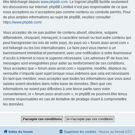
être téléchargé depuis
www.phpbb.com
. Le logiciel phpBB facilite seulement
les discussions sur Internet. phpBB Limited n’est pas responsable de ce que
nous acceptons ou n’acceptons pas comme contenu ou conduite permis. Pour
de plus amples informations au sujet de phpBB, veuillez consulter :
https://www.phpbb.com/
.
Vous acceptez de ne pas publier de contenu abusif, obscène, vulgaire,
diffamatoire, choquant, menaçant, à caractère sexuel ou tout autre contenu qui
peut transgresser les lois de votre pays, du pays où « forum.asso-arcet.com »
est hébergé ou les lois internationales. Le faire peut vous mener à un
bannissement immédiat et permanent, avec une notification à votre fournisseur
d’accès à Internet si nous le jugeons nécessaire. Les adresses IP de tous les
messages sont enregistrées pour aider au renforcement de ces conditions.
Vous acceptez que « forum.asso-arcet.com » supprime, modifie, déplace ou
verrouille n’importe quel sujet lorsque nous estimons que cela est nécessaire.
En tant que membre, vous acceptez que toutes les informations que vous avez
saisies soient stockées dans notre base de données. Bien que ces
informations ne soient pas diffusées à une tierce partie sans votre
consentement, ni « forum.asso-arcet.com », ni phpBB ne pourront être tenus
comme responsables en cas de tentative de piratage visant à compromettre
les données.
Index du forum
Supprimer les cookies
Heures au format
UTC