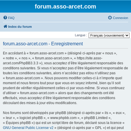
forum.asso-arcet.com
FAQ
Connexion
Index du forum
Langue :
forum.asso-arcet.com - Enregistrement
En accédant à « forum.asso-arcet.com » (désigné ci-après par « nous »,
« notre », « nos », « forum.asso-arcet.com », « https://site.asso-
arcet.com/PhpBB3.3.3 »), vous acceptez d’être légalement responsable des
conditions suivantes. Si vous n’acceptez pas d’être légalement responsable de
toutes les conditions suivantes, alors n’accédez pas et/ou n’utilisez pas
« forum.asso-arcet.com ». Nous pouvons modifier celles-ci à n’importe quel
moment et nous ferons tout pour que vous en soyez informé, bien qu’il soit
prudent de vérifier régulièrement celles-ci par vous-même. Si vous continuez
d’utiliser « forum.asso-arcet.com » alors que des changements ont été
effectués, vous acceptez d’être légalement responsable des conditions
découlant des mises à jour et/ou modifications.
Nos forums sont développés par phpBB (désigné ci-après par « ils », « eux »,
« leur », « logiciel phpBB », « www.phpbb.com », « phpBB Limited »,
« Équipes phpBB ») qui est un script libre de forum, déclaré sous la licence «
GNU General Public License v2
» (désigné ci-après par « GPL ») et qui peut