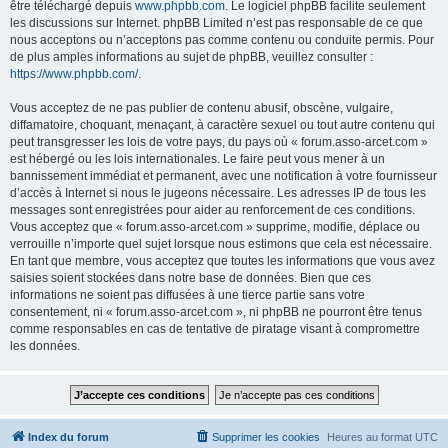
être téléchargé depuis
www.phpbb.com
. Le logiciel phpBB facilite seulement
les discussions sur Internet. phpBB Limited n’est pas responsable de ce que
nous acceptons ou n’acceptons pas comme contenu ou conduite permis. Pour
de plus amples informations au sujet de phpBB, veuillez consulter :
https://www.phpbb.com/
.
Vous acceptez de ne pas publier de contenu abusif, obscène, vulgaire,
diffamatoire, choquant, menaçant, à caractère sexuel ou tout autre contenu qui
peut transgresser les lois de votre pays, du pays où « forum.asso-arcet.com »
est hébergé ou les lois internationales. Le faire peut vous mener à un
bannissement immédiat et permanent, avec une notification à votre fournisseur
d’accès à Internet si nous le jugeons nécessaire. Les adresses IP de tous les
messages sont enregistrées pour aider au renforcement de ces conditions.
Vous acceptez que « forum.asso-arcet.com » supprime, modifie, déplace ou
verrouille n’importe quel sujet lorsque nous estimons que cela est nécessaire.
En tant que membre, vous acceptez que toutes les informations que vous avez
saisies soient stockées dans notre base de données. Bien que ces
informations ne soient pas diffusées à une tierce partie sans votre
consentement, ni « forum.asso-arcet.com », ni phpBB ne pourront être tenus
comme responsables en cas de tentative de piratage visant à compromettre
les données.
Index du forum
Supprimer les cookies
Heures au format
UTC