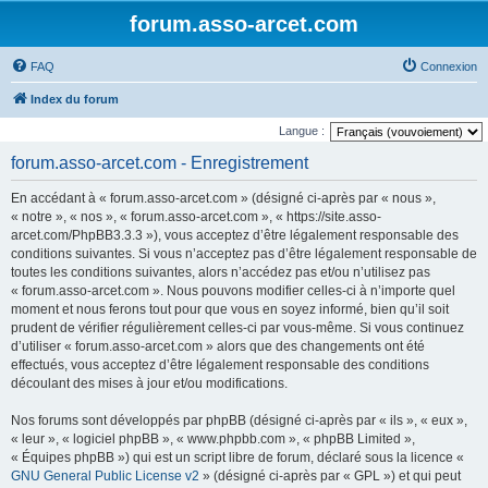
forum.asso-arcet.com
FAQ
Connexion
Index du forum
Langue :
forum.asso-arcet.com - Enregistrement
En accédant à « forum.asso-arcet.com » (désigné ci-après par « nous »,
« notre », « nos », « forum.asso-arcet.com », « https://site.asso-
arcet.com/PhpBB3.3.3 »), vous acceptez d’être légalement responsable des
conditions suivantes. Si vous n’acceptez pas d’être légalement responsable de
toutes les conditions suivantes, alors n’accédez pas et/ou n’utilisez pas
« forum.asso-arcet.com ». Nous pouvons modifier celles-ci à n’importe quel
moment et nous ferons tout pour que vous en soyez informé, bien qu’il soit
prudent de vérifier régulièrement celles-ci par vous-même. Si vous continuez
d’utiliser « forum.asso-arcet.com » alors que des changements ont été
effectués, vous acceptez d’être légalement responsable des conditions
découlant des mises à jour et/ou modifications.
Nos forums sont développés par phpBB (désigné ci-après par « ils », « eux »,
« leur », « logiciel phpBB », « www.phpbb.com », « phpBB Limited »,
« Équipes phpBB ») qui est un script libre de forum, déclaré sous la licence «
GNU General Public License v2
» (désigné ci-après par « GPL ») et qui peut