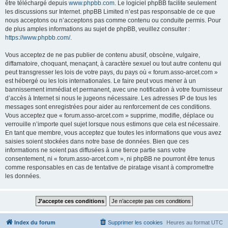
être téléchargé depuis
www.phpbb.com
. Le logiciel phpBB facilite seulement
les discussions sur Internet. phpBB Limited n’est pas responsable de ce que
nous acceptons ou n’acceptons pas comme contenu ou conduite permis. Pour
de plus amples informations au sujet de phpBB, veuillez consulter :
https://www.phpbb.com/
.
Vous acceptez de ne pas publier de contenu abusif, obscène, vulgaire,
diffamatoire, choquant, menaçant, à caractère sexuel ou tout autre contenu qui
peut transgresser les lois de votre pays, du pays où « forum.asso-arcet.com »
est hébergé ou les lois internationales. Le faire peut vous mener à un
bannissement immédiat et permanent, avec une notification à votre fournisseur
d’accès à Internet si nous le jugeons nécessaire. Les adresses IP de tous les
messages sont enregistrées pour aider au renforcement de ces conditions.
Vous acceptez que « forum.asso-arcet.com » supprime, modifie, déplace ou
verrouille n’importe quel sujet lorsque nous estimons que cela est nécessaire.
En tant que membre, vous acceptez que toutes les informations que vous avez
saisies soient stockées dans notre base de données. Bien que ces
informations ne soient pas diffusées à une tierce partie sans votre
consentement, ni « forum.asso-arcet.com », ni phpBB ne pourront être tenus
comme responsables en cas de tentative de piratage visant à compromettre
les données.
Index du forum
Supprimer les cookies
Heures au format
UTC