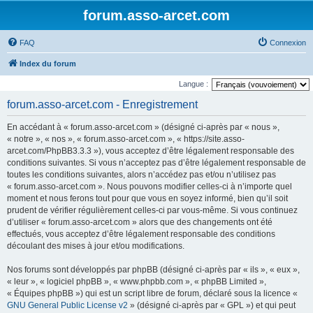
forum.asso-arcet.com
FAQ
Connexion
Index du forum
Langue :
forum.asso-arcet.com - Enregistrement
En accédant à « forum.asso-arcet.com » (désigné ci-après par « nous »,
« notre », « nos », « forum.asso-arcet.com », « https://site.asso-
arcet.com/PhpBB3.3.3 »), vous acceptez d’être légalement responsable des
conditions suivantes. Si vous n’acceptez pas d’être légalement responsable de
toutes les conditions suivantes, alors n’accédez pas et/ou n’utilisez pas
« forum.asso-arcet.com ». Nous pouvons modifier celles-ci à n’importe quel
moment et nous ferons tout pour que vous en soyez informé, bien qu’il soit
prudent de vérifier régulièrement celles-ci par vous-même. Si vous continuez
d’utiliser « forum.asso-arcet.com » alors que des changements ont été
effectués, vous acceptez d’être légalement responsable des conditions
découlant des mises à jour et/ou modifications.
Nos forums sont développés par phpBB (désigné ci-après par « ils », « eux »,
« leur », « logiciel phpBB », « www.phpbb.com », « phpBB Limited »,
« Équipes phpBB ») qui est un script libre de forum, déclaré sous la licence «
GNU General Public License v2
» (désigné ci-après par « GPL ») et qui peut