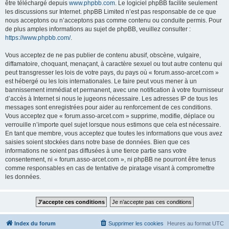
être téléchargé depuis
www.phpbb.com
. Le logiciel phpBB facilite seulement
les discussions sur Internet. phpBB Limited n’est pas responsable de ce que
nous acceptons ou n’acceptons pas comme contenu ou conduite permis. Pour
de plus amples informations au sujet de phpBB, veuillez consulter :
https://www.phpbb.com/
.
Vous acceptez de ne pas publier de contenu abusif, obscène, vulgaire,
diffamatoire, choquant, menaçant, à caractère sexuel ou tout autre contenu qui
peut transgresser les lois de votre pays, du pays où « forum.asso-arcet.com »
est hébergé ou les lois internationales. Le faire peut vous mener à un
bannissement immédiat et permanent, avec une notification à votre fournisseur
d’accès à Internet si nous le jugeons nécessaire. Les adresses IP de tous les
messages sont enregistrées pour aider au renforcement de ces conditions.
Vous acceptez que « forum.asso-arcet.com » supprime, modifie, déplace ou
verrouille n’importe quel sujet lorsque nous estimons que cela est nécessaire.
En tant que membre, vous acceptez que toutes les informations que vous avez
saisies soient stockées dans notre base de données. Bien que ces
informations ne soient pas diffusées à une tierce partie sans votre
consentement, ni « forum.asso-arcet.com », ni phpBB ne pourront être tenus
comme responsables en cas de tentative de piratage visant à compromettre
les données.
Index du forum
Supprimer les cookies
Heures au format
UTC