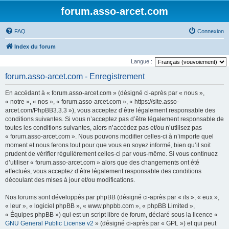
forum.asso-arcet.com
FAQ
Connexion
Index du forum
Langue :
forum.asso-arcet.com - Enregistrement
En accédant à « forum.asso-arcet.com » (désigné ci-après par « nous »,
« notre », « nos », « forum.asso-arcet.com », « https://site.asso-
arcet.com/PhpBB3.3.3 »), vous acceptez d’être légalement responsable des
conditions suivantes. Si vous n’acceptez pas d’être légalement responsable de
toutes les conditions suivantes, alors n’accédez pas et/ou n’utilisez pas
« forum.asso-arcet.com ». Nous pouvons modifier celles-ci à n’importe quel
moment et nous ferons tout pour que vous en soyez informé, bien qu’il soit
prudent de vérifier régulièrement celles-ci par vous-même. Si vous continuez
d’utiliser « forum.asso-arcet.com » alors que des changements ont été
effectués, vous acceptez d’être légalement responsable des conditions
découlant des mises à jour et/ou modifications.
Nos forums sont développés par phpBB (désigné ci-après par « ils », « eux »,
« leur », « logiciel phpBB », « www.phpbb.com », « phpBB Limited »,
« Équipes phpBB ») qui est un script libre de forum, déclaré sous la licence «
GNU General Public License v2
» (désigné ci-après par « GPL ») et qui peut