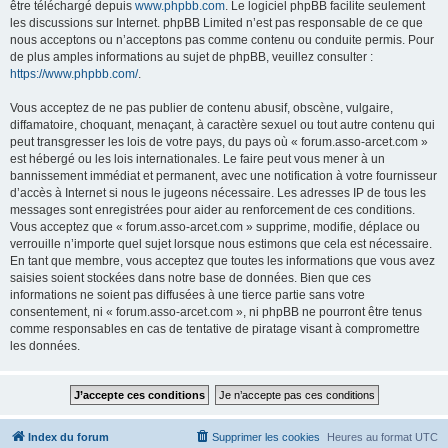
être téléchargé depuis
www.phpbb.com
. Le logiciel phpBB facilite seulement
les discussions sur Internet. phpBB Limited n’est pas responsable de ce que
nous acceptons ou n’acceptons pas comme contenu ou conduite permis. Pour
de plus amples informations au sujet de phpBB, veuillez consulter :
https://www.phpbb.com/
.
Vous acceptez de ne pas publier de contenu abusif, obscène, vulgaire,
diffamatoire, choquant, menaçant, à caractère sexuel ou tout autre contenu qui
peut transgresser les lois de votre pays, du pays où « forum.asso-arcet.com »
est hébergé ou les lois internationales. Le faire peut vous mener à un
bannissement immédiat et permanent, avec une notification à votre fournisseur
d’accès à Internet si nous le jugeons nécessaire. Les adresses IP de tous les
messages sont enregistrées pour aider au renforcement de ces conditions.
Vous acceptez que « forum.asso-arcet.com » supprime, modifie, déplace ou
verrouille n’importe quel sujet lorsque nous estimons que cela est nécessaire.
En tant que membre, vous acceptez que toutes les informations que vous avez
saisies soient stockées dans notre base de données. Bien que ces
informations ne soient pas diffusées à une tierce partie sans votre
consentement, ni « forum.asso-arcet.com », ni phpBB ne pourront être tenus
comme responsables en cas de tentative de piratage visant à compromettre
les données.
Index du forum
Supprimer les cookies
Heures au format
UTC