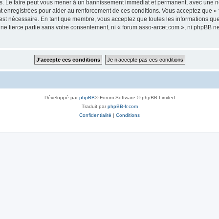
s. Le faire peut vous mener à un bannissement immédiat et permanent, avec une noti
t enregistrées pour aider au renforcement de ces conditions. Vous acceptez que «
 est nécessaire. En tant que membre, vous acceptez que toutes les informations qu
une tierce partie sans votre consentement, ni « forum.asso-arcet.com », ni phpBB 
Développé par
phpBB
® Forum Software © phpBB Limited
Traduit par
phpBB-fr.com
Confidentialité
|
Conditions