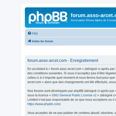
forum.asso-arcet
Association Rhone Alpine de Conse
FAQ
Index du forum
forum.asso-arcet.com - Enregistrement
En accédant à « forum.asso-arcet.com » (désigné ci-après par «
des conditions suivantes. Si vous n’acceptez pas d’être légale
celles-ci à n’importe quel moment et nous ferons tout pour que 
arcet.com » alors que des changements ont été effectués, vous
Nos forums sont développés par phpBB (désigné ci-après par « i
sous la licence «
GNU General Public License v2
» (désigné ci
Limited n’est pas responsable de ce que nous acceptons ou n’
https://www.phpbb.com/
.
Vous acceptez de ne pas publier de contenu abusif, obscène, vu