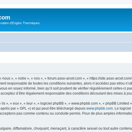
.com
rvation d'Engins Thermiques
 nous », « notre », « nos », « forum.asso-arcet.com », « https://site.asso-arcet.c
ment responsable de toutes les conditions suivantes, alors n’accédez pas et/ou n’u
vous en soyez informé, bien qu’il soit prudent de vérifier régulièrement celles-ci p
 acceptez d’être légalement responsable des conditions découlant des mises à jour
ls », « eux », « leur », « logiciel phpBB », « www.phpbb.com », « phpBB Limited »,
-après par « GPL ») et qui peut être téléchargé depuis
www.phpbb.com
. Le logicie
acceptons pas comme contenu ou conduite permis. Pour de plus amples informations
lgaire, diffamatoire, choquant, menaçant, à caractère sexuel ou tout autre contenu 