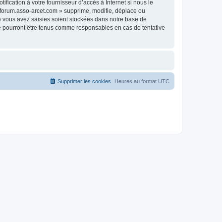
fication à votre fournisseur d’accès à Internet si nous le
 forum.asso-arcet.com » supprime, modifie, déplace ou
e vous avez saisies soient stockées dans notre base de
ne pourront être tenus comme responsables en cas de tentative
Supprimer les cookies
Heures au format
UTC