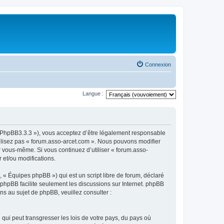
Connexion
Langue :
om/PhpBB3.3.3 »), vous acceptez d’être légalement responsable
tilisez pas « forum.asso-arcet.com ». Nous pouvons modifier
ar vous-même. Si vous continuez d’utiliser « forum.asso-
 et/ou modifications.
 « Équipes phpBB ») qui est un script libre de forum, déclaré
l phpBB facilite seulement les discussions sur Internet. phpBB
 au sujet de phpBB, veuillez consulter :
qui peut transgresser les lois de votre pays, du pays où