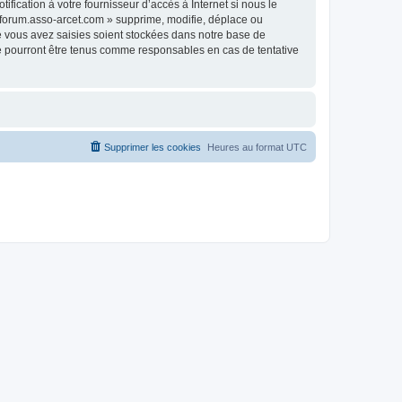
fication à votre fournisseur d’accès à Internet si nous le
 forum.asso-arcet.com » supprime, modifie, déplace ou
e vous avez saisies soient stockées dans notre base de
ne pourront être tenus comme responsables en cas de tentative
Supprimer les cookies
Heures au format
UTC