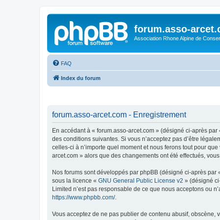
forum.asso-arcet
Association Rhone Alpine de Conse
FAQ
Index du forum
forum.asso-arcet.com - Enregistrement
En accédant à « forum.asso-arcet.com » (désigné ci-après par «
des conditions suivantes. Si vous n’acceptez pas d’être légale
celles-ci à n’importe quel moment et nous ferons tout pour que 
arcet.com » alors que des changements ont été effectués, vous
Nos forums sont développés par phpBB (désigné ci-après par « i
sous la licence «
GNU General Public License v2
» (désigné ci
Limited n’est pas responsable de ce que nous acceptons ou n’
https://www.phpbb.com/
.
Vous acceptez de ne pas publier de contenu abusif, obscène, vu