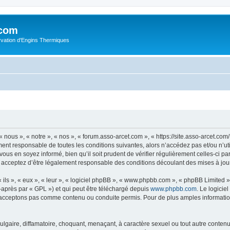
.com
rvation d'Engins Thermiques
 nous », « notre », « nos », « forum.asso-arcet.com », « https://site.asso-arcet.c
ment responsable de toutes les conditions suivantes, alors n’accédez pas et/ou n’u
vous en soyez informé, bien qu’il soit prudent de vérifier régulièrement celles-ci p
 acceptez d’être légalement responsable des conditions découlant des mises à jour
ls », « eux », « leur », « logiciel phpBB », « www.phpbb.com », « phpBB Limited »,
-après par « GPL ») et qui peut être téléchargé depuis
www.phpbb.com
. Le logicie
acceptons pas comme contenu ou conduite permis. Pour de plus amples informations
lgaire, diffamatoire, choquant, menaçant, à caractère sexuel ou tout autre contenu 