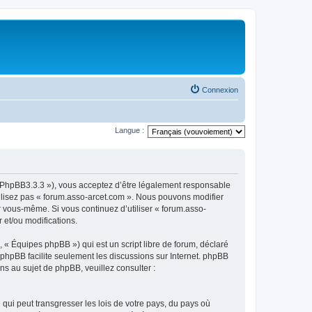
Connexion
Langue :
om/PhpBB3.3.3 »), vous acceptez d’être légalement responsable
tilisez pas « forum.asso-arcet.com ». Nous pouvons modifier
ar vous-même. Si vous continuez d’utiliser « forum.asso-
 et/ou modifications.
 « Équipes phpBB ») qui est un script libre de forum, déclaré
l phpBB facilite seulement les discussions sur Internet. phpBB
 au sujet de phpBB, veuillez consulter :
qui peut transgresser les lois de votre pays, du pays où