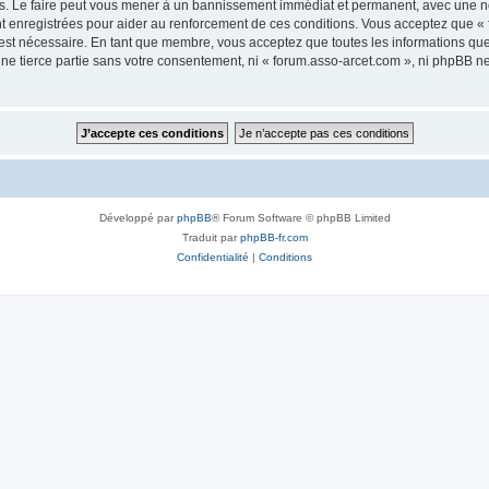
s. Le faire peut vous mener à un bannissement immédiat et permanent, avec une noti
t enregistrées pour aider au renforcement de ces conditions. Vous acceptez que «
 est nécessaire. En tant que membre, vous acceptez que toutes les informations qu
une tierce partie sans votre consentement, ni « forum.asso-arcet.com », ni phpBB 
Développé par
phpBB
® Forum Software © phpBB Limited
Traduit par
phpBB-fr.com
Confidentialité
|
Conditions