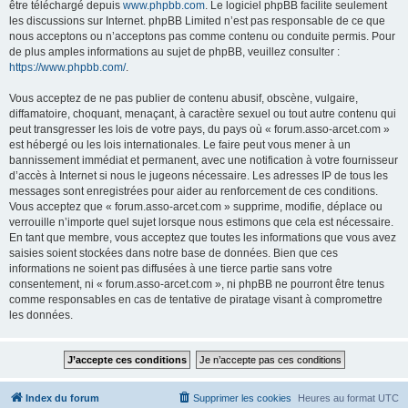
être téléchargé depuis
www.phpbb.com
. Le logiciel phpBB facilite seulement
les discussions sur Internet. phpBB Limited n’est pas responsable de ce que
nous acceptons ou n’acceptons pas comme contenu ou conduite permis. Pour
de plus amples informations au sujet de phpBB, veuillez consulter :
https://www.phpbb.com/
.
Vous acceptez de ne pas publier de contenu abusif, obscène, vulgaire,
diffamatoire, choquant, menaçant, à caractère sexuel ou tout autre contenu qui
peut transgresser les lois de votre pays, du pays où « forum.asso-arcet.com »
est hébergé ou les lois internationales. Le faire peut vous mener à un
bannissement immédiat et permanent, avec une notification à votre fournisseur
d’accès à Internet si nous le jugeons nécessaire. Les adresses IP de tous les
messages sont enregistrées pour aider au renforcement de ces conditions.
Vous acceptez que « forum.asso-arcet.com » supprime, modifie, déplace ou
verrouille n’importe quel sujet lorsque nous estimons que cela est nécessaire.
En tant que membre, vous acceptez que toutes les informations que vous avez
saisies soient stockées dans notre base de données. Bien que ces
informations ne soient pas diffusées à une tierce partie sans votre
consentement, ni « forum.asso-arcet.com », ni phpBB ne pourront être tenus
comme responsables en cas de tentative de piratage visant à compromettre
les données.
Index du forum
Supprimer les cookies
Heures au format
UTC