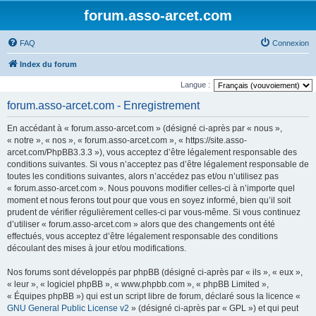
forum.asso-arcet.com
FAQ
Connexion
Index du forum
Langue :
forum.asso-arcet.com - Enregistrement
En accédant à « forum.asso-arcet.com » (désigné ci-après par « nous »,
« notre », « nos », « forum.asso-arcet.com », « https://site.asso-
arcet.com/PhpBB3.3.3 »), vous acceptez d’être légalement responsable des
conditions suivantes. Si vous n’acceptez pas d’être légalement responsable de
toutes les conditions suivantes, alors n’accédez pas et/ou n’utilisez pas
« forum.asso-arcet.com ». Nous pouvons modifier celles-ci à n’importe quel
moment et nous ferons tout pour que vous en soyez informé, bien qu’il soit
prudent de vérifier régulièrement celles-ci par vous-même. Si vous continuez
d’utiliser « forum.asso-arcet.com » alors que des changements ont été
effectués, vous acceptez d’être légalement responsable des conditions
découlant des mises à jour et/ou modifications.
Nos forums sont développés par phpBB (désigné ci-après par « ils », « eux »,
« leur », « logiciel phpBB », « www.phpbb.com », « phpBB Limited »,
« Équipes phpBB ») qui est un script libre de forum, déclaré sous la licence «
GNU General Public License v2
» (désigné ci-après par « GPL ») et qui peut