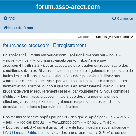
forum.asso-arcet.com
FAQ
Connexion
Index du forum
Langue :
forum.asso-arcet.com - Enregistrement
En accédant à « forum.asso-arcet.com » (désigné ci-après par « nous »,
« notre », « nos », « forum.asso-arcet.com », « https://site.asso-
arcet.com/PhpBB3.3.3 »), vous acceptez d’être légalement responsable des
conditions suivantes. Si vous n’acceptez pas d’être légalement responsable de
toutes les conditions suivantes, alors n’accédez pas et/ou n’utilisez pas
« forum.asso-arcet.com ». Nous pouvons modifier celles-ci à n’importe quel
moment et nous ferons tout pour que vous en soyez informé, bien qu’il soit
prudent de vérifier régulièrement celles-ci par vous-même. Si vous continuez
d’utiliser « forum.asso-arcet.com » alors que des changements ont été
effectués, vous acceptez d’être légalement responsable des conditions
découlant des mises à jour et/ou modifications.
Nos forums sont développés par phpBB (désigné ci-après par « ils », « eux »,
« leur », « logiciel phpBB », « www.phpbb.com », « phpBB Limited »,
« Équipes phpBB ») qui est un script libre de forum, déclaré sous la licence «
GNU General Public License v2
» (désigné ci-après par « GPL ») et qui peut