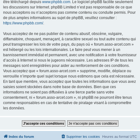
être téléchargé depuis
www.phpbb.com
. Le logiciel phpBB facilite seulement
les discussions sur Internet. phpBB Limited n’est pas responsable de ce que
nous acceptons ou n’acceptons pas comme contenu ou conduite permis. Pour
de plus amples informations au sujet de phpBB, veuillez consulter :
https://www.phpbb.com/
.
Vous acceptez de ne pas publier de contenu abusif, obscène, vulgaire,
diffamatoire, choquant, menaçant, à caractère sexuel ou tout autre contenu qui
peut transgresser les lois de votre pays, du pays où « forum.asso-arcet.com »
est hébergé ou les lois internationales. Le faire peut vous mener à un
bannissement immédiat et permanent, avec une notification à votre fournisseur
d’accès à Internet si nous le jugeons nécessaire. Les adresses IP de tous les
messages sont enregistrées pour aider au renforcement de ces conditions.
Vous acceptez que « forum.asso-arcet.com » supprime, modifie, déplace ou
verrouille n’importe quel sujet lorsque nous estimons que cela est nécessaire.
En tant que membre, vous acceptez que toutes les informations que vous avez
saisies soient stockées dans notre base de données. Bien que ces
informations ne soient pas diffusées à une tierce partie sans votre
consentement, ni « forum.asso-arcet.com », ni phpBB ne pourront être tenus
comme responsables en cas de tentative de piratage visant à compromettre
les données.
Index du forum
Supprimer les cookies
Heures au format
UTC