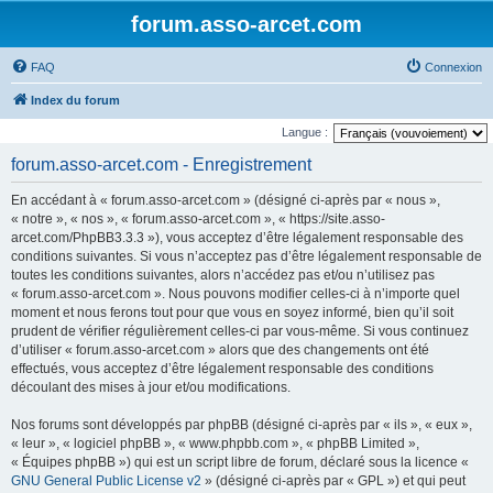
forum.asso-arcet.com
FAQ
Connexion
Index du forum
Langue :
forum.asso-arcet.com - Enregistrement
En accédant à « forum.asso-arcet.com » (désigné ci-après par « nous »,
« notre », « nos », « forum.asso-arcet.com », « https://site.asso-
arcet.com/PhpBB3.3.3 »), vous acceptez d’être légalement responsable des
conditions suivantes. Si vous n’acceptez pas d’être légalement responsable de
toutes les conditions suivantes, alors n’accédez pas et/ou n’utilisez pas
« forum.asso-arcet.com ». Nous pouvons modifier celles-ci à n’importe quel
moment et nous ferons tout pour que vous en soyez informé, bien qu’il soit
prudent de vérifier régulièrement celles-ci par vous-même. Si vous continuez
d’utiliser « forum.asso-arcet.com » alors que des changements ont été
effectués, vous acceptez d’être légalement responsable des conditions
découlant des mises à jour et/ou modifications.
Nos forums sont développés par phpBB (désigné ci-après par « ils », « eux »,
« leur », « logiciel phpBB », « www.phpbb.com », « phpBB Limited »,
« Équipes phpBB ») qui est un script libre de forum, déclaré sous la licence «
GNU General Public License v2
» (désigné ci-après par « GPL ») et qui peut