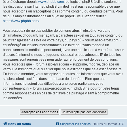
être téléchargé depuis
www.phpbb.com
. Le logiciel phpBB facilite seulement
les discussions sur Internet. phpBB Limited n’est pas responsable de ce que
nous acceptons ou n’acceptons pas comme contenu ou conduite permis. Pour
de plus amples informations au sujet de phpBB, veuillez consulter :
https://www.phpbb.com/
.
Vous acceptez de ne pas publier de contenu abusif, obscène, vulgaire,
diffamatoire, choquant, menaçant, à caractère sexuel ou tout autre contenu qui
peut transgresser les lois de votre pays, du pays où « forum.asso-arcet.com »
est hébergé ou les lois internationales. Le faire peut vous mener à un
bannissement immédiat et permanent, avec une notification à votre fournisseur
d’accès à Internet si nous le jugeons nécessaire. Les adresses IP de tous les
messages sont enregistrées pour aider au renforcement de ces conditions.
Vous acceptez que « forum.asso-arcet.com » supprime, modifie, déplace ou
verrouille n’importe quel sujet lorsque nous estimons que cela est nécessaire.
En tant que membre, vous acceptez que toutes les informations que vous avez
saisies soient stockées dans notre base de données. Bien que ces
informations ne soient pas diffusées à une tierce partie sans votre
consentement, ni « forum.asso-arcet.com », ni phpBB ne pourront être tenus
comme responsables en cas de tentative de piratage visant à compromettre
les données.
Index du forum
Supprimer les cookies
Heures au format
UTC