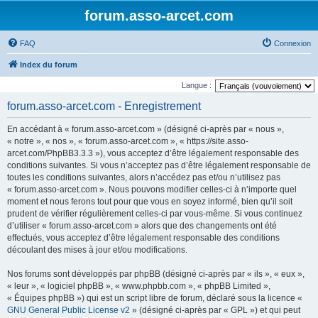
forum.asso-arcet.com
FAQ
Connexion
Index du forum
Langue :
forum.asso-arcet.com - Enregistrement
En accédant à « forum.asso-arcet.com » (désigné ci-après par « nous »,
« notre », « nos », « forum.asso-arcet.com », « https://site.asso-
arcet.com/PhpBB3.3.3 »), vous acceptez d’être légalement responsable des
conditions suivantes. Si vous n’acceptez pas d’être légalement responsable de
toutes les conditions suivantes, alors n’accédez pas et/ou n’utilisez pas
« forum.asso-arcet.com ». Nous pouvons modifier celles-ci à n’importe quel
moment et nous ferons tout pour que vous en soyez informé, bien qu’il soit
prudent de vérifier régulièrement celles-ci par vous-même. Si vous continuez
d’utiliser « forum.asso-arcet.com » alors que des changements ont été
effectués, vous acceptez d’être légalement responsable des conditions
découlant des mises à jour et/ou modifications.
Nos forums sont développés par phpBB (désigné ci-après par « ils », « eux »,
« leur », « logiciel phpBB », « www.phpbb.com », « phpBB Limited »,
« Équipes phpBB ») qui est un script libre de forum, déclaré sous la licence «
GNU General Public License v2
» (désigné ci-après par « GPL ») et qui peut