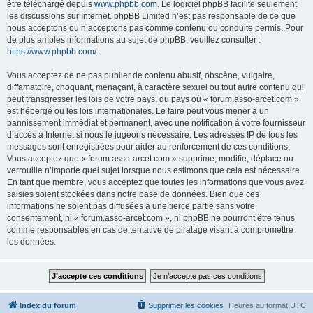
être téléchargé depuis
www.phpbb.com
. Le logiciel phpBB facilite seulement
les discussions sur Internet. phpBB Limited n’est pas responsable de ce que
nous acceptons ou n’acceptons pas comme contenu ou conduite permis. Pour
de plus amples informations au sujet de phpBB, veuillez consulter :
https://www.phpbb.com/
.
Vous acceptez de ne pas publier de contenu abusif, obscène, vulgaire,
diffamatoire, choquant, menaçant, à caractère sexuel ou tout autre contenu qui
peut transgresser les lois de votre pays, du pays où « forum.asso-arcet.com »
est hébergé ou les lois internationales. Le faire peut vous mener à un
bannissement immédiat et permanent, avec une notification à votre fournisseur
d’accès à Internet si nous le jugeons nécessaire. Les adresses IP de tous les
messages sont enregistrées pour aider au renforcement de ces conditions.
Vous acceptez que « forum.asso-arcet.com » supprime, modifie, déplace ou
verrouille n’importe quel sujet lorsque nous estimons que cela est nécessaire.
En tant que membre, vous acceptez que toutes les informations que vous avez
saisies soient stockées dans notre base de données. Bien que ces
informations ne soient pas diffusées à une tierce partie sans votre
consentement, ni « forum.asso-arcet.com », ni phpBB ne pourront être tenus
comme responsables en cas de tentative de piratage visant à compromettre
les données.
Index du forum
Supprimer les cookies
Heures au format
UTC