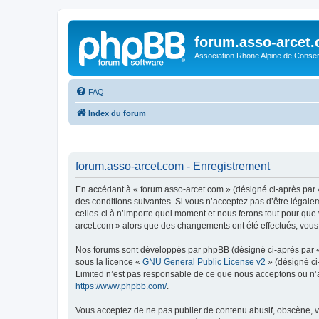
forum.asso-arcet
Association Rhone Alpine de Conse
FAQ
Index du forum
forum.asso-arcet.com - Enregistrement
En accédant à « forum.asso-arcet.com » (désigné ci-après par «
des conditions suivantes. Si vous n’acceptez pas d’être légale
celles-ci à n’importe quel moment et nous ferons tout pour que 
arcet.com » alors que des changements ont été effectués, vous
Nos forums sont développés par phpBB (désigné ci-après par « i
sous la licence «
GNU General Public License v2
» (désigné ci
Limited n’est pas responsable de ce que nous acceptons ou n’
https://www.phpbb.com/
.
Vous acceptez de ne pas publier de contenu abusif, obscène, vu