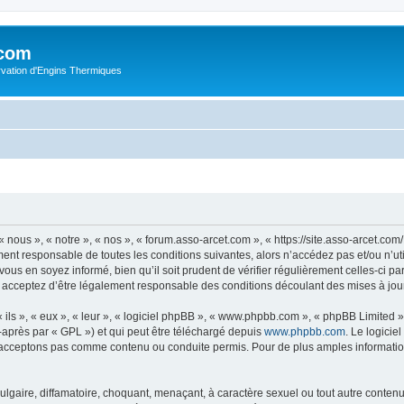
.com
rvation d'Engins Thermiques
 nous », « notre », « nos », « forum.asso-arcet.com », « https://site.asso-arcet.c
ment responsable de toutes les conditions suivantes, alors n’accédez pas et/ou n’u
vous en soyez informé, bien qu’il soit prudent de vérifier régulièrement celles-ci p
 acceptez d’être légalement responsable des conditions découlant des mises à jour
ls », « eux », « leur », « logiciel phpBB », « www.phpbb.com », « phpBB Limited »,
-après par « GPL ») et qui peut être téléchargé depuis
www.phpbb.com
. Le logicie
acceptons pas comme contenu ou conduite permis. Pour de plus amples informations
lgaire, diffamatoire, choquant, menaçant, à caractère sexuel ou tout autre contenu 