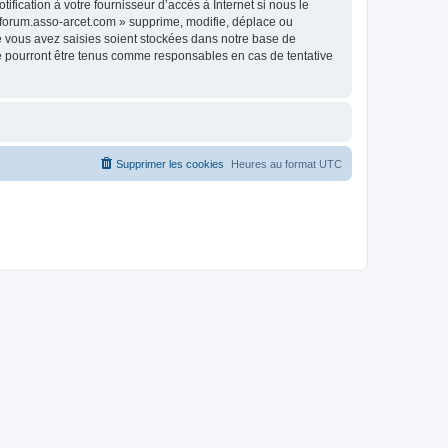
fication à votre fournisseur d’accès à Internet si nous le
 forum.asso-arcet.com » supprime, modifie, déplace ou
e vous avez saisies soient stockées dans notre base de
ne pourront être tenus comme responsables en cas de tentative
Supprimer les cookies
Heures au format
UTC