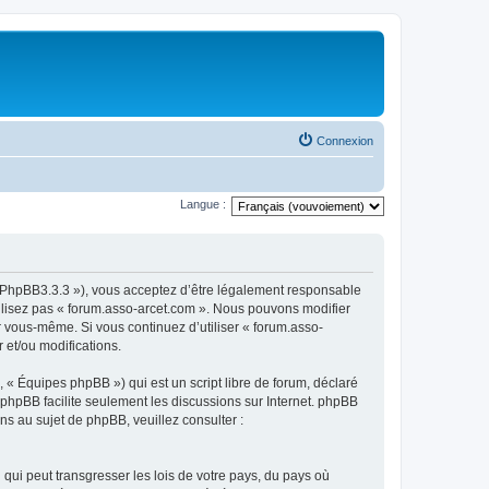
Connexion
Langue :
om/PhpBB3.3.3 »), vous acceptez d’être légalement responsable
tilisez pas « forum.asso-arcet.com ». Nous pouvons modifier
ar vous-même. Si vous continuez d’utiliser « forum.asso-
 et/ou modifications.
 « Équipes phpBB ») qui est un script libre de forum, déclaré
l phpBB facilite seulement les discussions sur Internet. phpBB
 au sujet de phpBB, veuillez consulter :
qui peut transgresser les lois de votre pays, du pays où