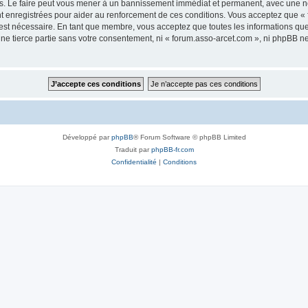
s. Le faire peut vous mener à un bannissement immédiat et permanent, avec une noti
t enregistrées pour aider au renforcement de ces conditions. Vous acceptez que «
 est nécessaire. En tant que membre, vous acceptez que toutes les informations qu
une tierce partie sans votre consentement, ni « forum.asso-arcet.com », ni phpBB 
Développé par
phpBB
® Forum Software © phpBB Limited
Traduit par
phpBB-fr.com
Confidentialité
|
Conditions