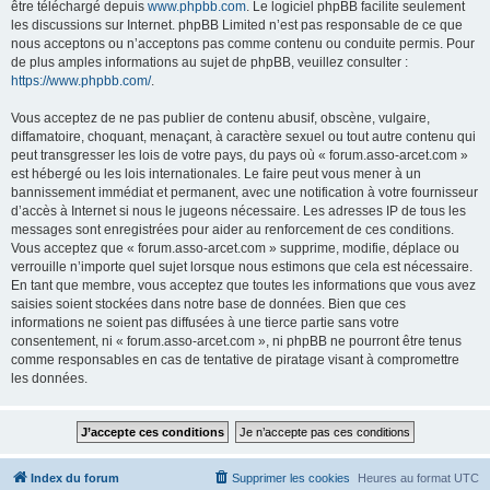
être téléchargé depuis
www.phpbb.com
. Le logiciel phpBB facilite seulement
les discussions sur Internet. phpBB Limited n’est pas responsable de ce que
nous acceptons ou n’acceptons pas comme contenu ou conduite permis. Pour
de plus amples informations au sujet de phpBB, veuillez consulter :
https://www.phpbb.com/
.
Vous acceptez de ne pas publier de contenu abusif, obscène, vulgaire,
diffamatoire, choquant, menaçant, à caractère sexuel ou tout autre contenu qui
peut transgresser les lois de votre pays, du pays où « forum.asso-arcet.com »
est hébergé ou les lois internationales. Le faire peut vous mener à un
bannissement immédiat et permanent, avec une notification à votre fournisseur
d’accès à Internet si nous le jugeons nécessaire. Les adresses IP de tous les
messages sont enregistrées pour aider au renforcement de ces conditions.
Vous acceptez que « forum.asso-arcet.com » supprime, modifie, déplace ou
verrouille n’importe quel sujet lorsque nous estimons que cela est nécessaire.
En tant que membre, vous acceptez que toutes les informations que vous avez
saisies soient stockées dans notre base de données. Bien que ces
informations ne soient pas diffusées à une tierce partie sans votre
consentement, ni « forum.asso-arcet.com », ni phpBB ne pourront être tenus
comme responsables en cas de tentative de piratage visant à compromettre
les données.
Index du forum
Supprimer les cookies
Heures au format
UTC