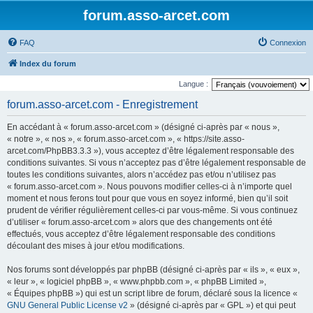
forum.asso-arcet.com
FAQ
Connexion
Index du forum
Langue :
forum.asso-arcet.com - Enregistrement
En accédant à « forum.asso-arcet.com » (désigné ci-après par « nous »,
« notre », « nos », « forum.asso-arcet.com », « https://site.asso-
arcet.com/PhpBB3.3.3 »), vous acceptez d’être légalement responsable des
conditions suivantes. Si vous n’acceptez pas d’être légalement responsable de
toutes les conditions suivantes, alors n’accédez pas et/ou n’utilisez pas
« forum.asso-arcet.com ». Nous pouvons modifier celles-ci à n’importe quel
moment et nous ferons tout pour que vous en soyez informé, bien qu’il soit
prudent de vérifier régulièrement celles-ci par vous-même. Si vous continuez
d’utiliser « forum.asso-arcet.com » alors que des changements ont été
effectués, vous acceptez d’être légalement responsable des conditions
découlant des mises à jour et/ou modifications.
Nos forums sont développés par phpBB (désigné ci-après par « ils », « eux »,
« leur », « logiciel phpBB », « www.phpbb.com », « phpBB Limited »,
« Équipes phpBB ») qui est un script libre de forum, déclaré sous la licence «
GNU General Public License v2
» (désigné ci-après par « GPL ») et qui peut