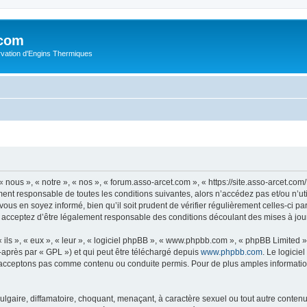
.com
rvation d'Engins Thermiques
 nous », « notre », « nos », « forum.asso-arcet.com », « https://site.asso-arcet.c
ment responsable de toutes les conditions suivantes, alors n’accédez pas et/ou n’u
vous en soyez informé, bien qu’il soit prudent de vérifier régulièrement celles-ci p
 acceptez d’être légalement responsable des conditions découlant des mises à jour
ls », « eux », « leur », « logiciel phpBB », « www.phpbb.com », « phpBB Limited »,
-après par « GPL ») et qui peut être téléchargé depuis
www.phpbb.com
. Le logicie
acceptons pas comme contenu ou conduite permis. Pour de plus amples informations
lgaire, diffamatoire, choquant, menaçant, à caractère sexuel ou tout autre contenu 