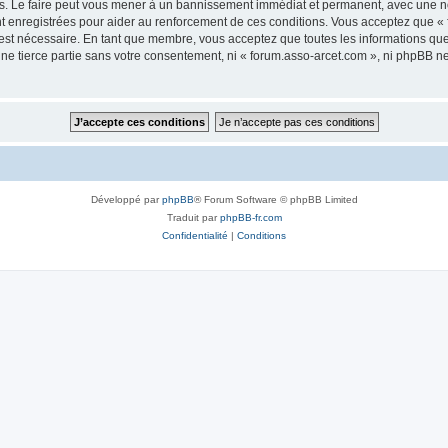
s. Le faire peut vous mener à un bannissement immédiat et permanent, avec une noti
t enregistrées pour aider au renforcement de ces conditions. Vous acceptez que «
 est nécessaire. En tant que membre, vous acceptez que toutes les informations qu
une tierce partie sans votre consentement, ni « forum.asso-arcet.com », ni phpBB 
Développé par
phpBB
® Forum Software © phpBB Limited
Traduit par
phpBB-fr.com
Confidentialité
|
Conditions