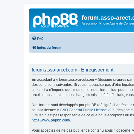
forum.asso-arcet
Association Rhone Alpine de Conse
FAQ
Index du forum
forum.asso-arcet.com - Enregistrement
En accédant à « forum.asso-arcet.com » (désigné ci-après par «
des conditions suivantes. Si vous n’acceptez pas d’être légale
celles-ci à n’importe quel moment et nous ferons tout pour que 
arcet.com » alors que des changements ont été effectués, vous
Nos forums sont développés par phpBB (désigné ci-après par « i
sous la licence «
GNU General Public License v2
» (désigné ci
Limited n’est pas responsable de ce que nous acceptons ou n’
https://www.phpbb.com/
.
Vous acceptez de ne pas publier de contenu abusif, obscène, vu