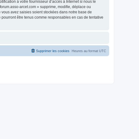
fication à votre fournisseur d’accès à Internet si nous le
 forum.asso-arcet.com » supprime, modifie, déplace ou
e vous avez saisies soient stockées dans notre base de
ne pourront être tenus comme responsables en cas de tentative
Supprimer les cookies
Heures au format
UTC