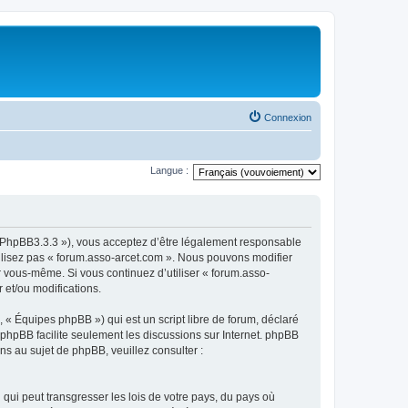
Connexion
Langue :
om/PhpBB3.3.3 »), vous acceptez d’être légalement responsable
tilisez pas « forum.asso-arcet.com ». Nous pouvons modifier
ar vous-même. Si vous continuez d’utiliser « forum.asso-
 et/ou modifications.
 « Équipes phpBB ») qui est un script libre de forum, déclaré
l phpBB facilite seulement les discussions sur Internet. phpBB
 au sujet de phpBB, veuillez consulter :
qui peut transgresser les lois de votre pays, du pays où