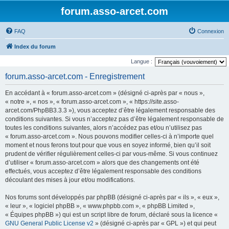
forum.asso-arcet.com
FAQ
Connexion
Index du forum
Langue :
forum.asso-arcet.com - Enregistrement
En accédant à « forum.asso-arcet.com » (désigné ci-après par « nous »,
« notre », « nos », « forum.asso-arcet.com », « https://site.asso-
arcet.com/PhpBB3.3.3 »), vous acceptez d’être légalement responsable des
conditions suivantes. Si vous n’acceptez pas d’être légalement responsable de
toutes les conditions suivantes, alors n’accédez pas et/ou n’utilisez pas
« forum.asso-arcet.com ». Nous pouvons modifier celles-ci à n’importe quel
moment et nous ferons tout pour que vous en soyez informé, bien qu’il soit
prudent de vérifier régulièrement celles-ci par vous-même. Si vous continuez
d’utiliser « forum.asso-arcet.com » alors que des changements ont été
effectués, vous acceptez d’être légalement responsable des conditions
découlant des mises à jour et/ou modifications.
Nos forums sont développés par phpBB (désigné ci-après par « ils », « eux »,
« leur », « logiciel phpBB », « www.phpbb.com », « phpBB Limited »,
« Équipes phpBB ») qui est un script libre de forum, déclaré sous la licence «
GNU General Public License v2
» (désigné ci-après par « GPL ») et qui peut