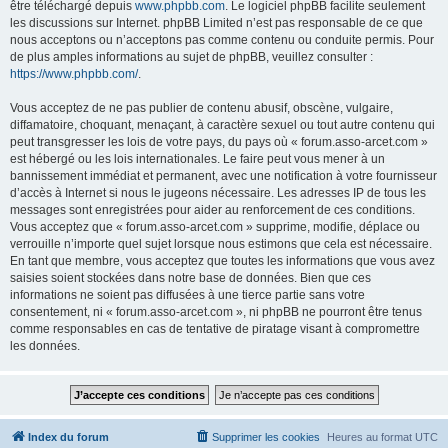
être téléchargé depuis
www.phpbb.com
. Le logiciel phpBB facilite seulement
les discussions sur Internet. phpBB Limited n’est pas responsable de ce que
nous acceptons ou n’acceptons pas comme contenu ou conduite permis. Pour
de plus amples informations au sujet de phpBB, veuillez consulter :
https://www.phpbb.com/
.
Vous acceptez de ne pas publier de contenu abusif, obscène, vulgaire,
diffamatoire, choquant, menaçant, à caractère sexuel ou tout autre contenu qui
peut transgresser les lois de votre pays, du pays où « forum.asso-arcet.com »
est hébergé ou les lois internationales. Le faire peut vous mener à un
bannissement immédiat et permanent, avec une notification à votre fournisseur
d’accès à Internet si nous le jugeons nécessaire. Les adresses IP de tous les
messages sont enregistrées pour aider au renforcement de ces conditions.
Vous acceptez que « forum.asso-arcet.com » supprime, modifie, déplace ou
verrouille n’importe quel sujet lorsque nous estimons que cela est nécessaire.
En tant que membre, vous acceptez que toutes les informations que vous avez
saisies soient stockées dans notre base de données. Bien que ces
informations ne soient pas diffusées à une tierce partie sans votre
consentement, ni « forum.asso-arcet.com », ni phpBB ne pourront être tenus
comme responsables en cas de tentative de piratage visant à compromettre
les données.
Index du forum
Supprimer les cookies
Heures au format
UTC