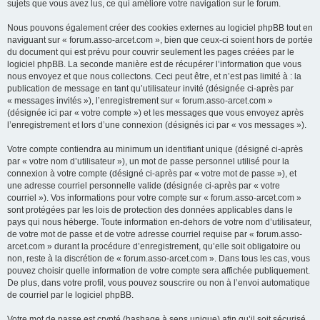
sujets que vous avez lus, ce qui améliore votre navigation sur le forum.
Nous pouvons également créer des cookies externes au logiciel phpBB tout en
naviguant sur « forum.asso-arcet.com », bien que ceux-ci soient hors de portée
du document qui est prévu pour couvrir seulement les pages créées par le
logiciel phpBB. La seconde manière est de récupérer l’information que vous
nous envoyez et que nous collectons. Ceci peut être, et n’est pas limité à : la
publication de message en tant qu’utilisateur invité (désignée ci-après par
« messages invités »), l’enregistrement sur « forum.asso-arcet.com »
(désignée ici par « votre compte ») et les messages que vous envoyez après
l’enregistrement et lors d’une connexion (désignés ici par « vos messages »).
Votre compte contiendra au minimum un identifiant unique (désigné ci-après
par « votre nom d’utilisateur »), un mot de passe personnel utilisé pour la
connexion à votre compte (désigné ci-après par « votre mot de passe »), et
une adresse courriel personnelle valide (désignée ci-après par « votre
courriel »). Vos informations pour votre compte sur « forum.asso-arcet.com »
sont protégées par les lois de protection des données applicables dans le
pays qui nous héberge. Toute information en-dehors de votre nom d’utilisateur,
de votre mot de passe et de votre adresse courriel requise par « forum.asso-
arcet.com » durant la procédure d’enregistrement, qu’elle soit obligatoire ou
non, reste à la discrétion de « forum.asso-arcet.com ». Dans tous les cas, vous
pouvez choisir quelle information de votre compte sera affichée publiquement.
De plus, dans votre profil, vous pouvez souscrire ou non à l’envoi automatique
de courriel par le logiciel phpBB.
Votre mot de passe est crypté (hashage à sens unique) afin qu’il soit sécurisé.