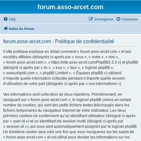
forum.asso-arcet.com
FAQ
S’enregistrer
Connexion
Index du forum
forum.asso-arcet.com - Politique de confidentialité
Cette politique explique en détail comment « forum.asso-arcet.com » et ses
sociétés affiliées (désignés ci-après par « nous », « notre », « nos »,
« forum.asso-arcet.com », « https://site.asso-arcet.com/PhpBB3.3.3 ») et phpBB
(désigné ci-après par « ils », « eux », « leur », « logiciel phpBB »,
« www.phpbb.com », « phpBB Limited », « Équipes phpBB ») utilisent
n’importe quelle information collectée pendant n’importe quelle session
d’utilisation de votre part (désignée ci-après par « vos informations »).
Vos informations sont collectées de deux manières. Premièrement, en
naviguant sur « forum.asso-arcet.com », le logiciel phpBB créera un certain
nombre de cookies, qui sont des petits fichiers textes téléchargés dans les
fichiers temporaires du navigateur Internet de votre ordinateur. Les deux
premiers cookies ne contiennent qu’un identifiant utilisateur (désigné ci-après
par « user-id ») et un identifiant de session invité (désigné ci-après par
« session-id »), qui vous sont automatiquement assignés par le logiciel phpBB.
Un troisième cookie sera créé une fois que vous naviguerez sur les sujets de
« forum.asso-arcet.com » et est utilisé pour stocker les informations sur les