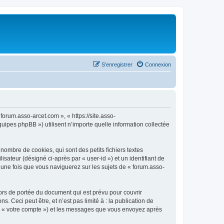
S’enregistrer
Connexion
forum.asso-arcet.com », « https://site.asso-
uipes phpBB ») utilisent n’importe quelle information collectée
ombre de cookies, qui sont des petits fichiers textes
isateur (désigné ci-après par « user-id ») et un identifiant de
 une fois que vous naviguerez sur les sujets de « forum.asso-
ors de portée du document qui est prévu pour couvrir
Ceci peut être, et n’est pas limité à : la publication de
par « votre compte ») et les messages que vous envoyez après