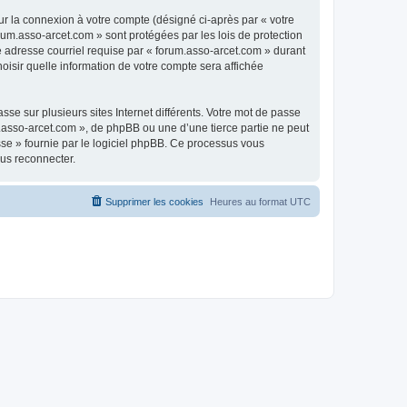
ur la connexion à votre compte (désigné ci-après par « votre
rum.asso-arcet.com » sont protégées par les lois de protection
e adresse courriel requise par « forum.asso-arcet.com » durant
hoisir quelle information de votre compte sera affichée
se sur plusieurs sites Internet différents. Votre mot de passe
.asso-arcet.com », de phpBB ou une d’une tierce partie ne peut
sse » fournie par le logiciel phpBB. Ce processus vous
ous reconnecter.
Supprimer les cookies
Heures au format
UTC