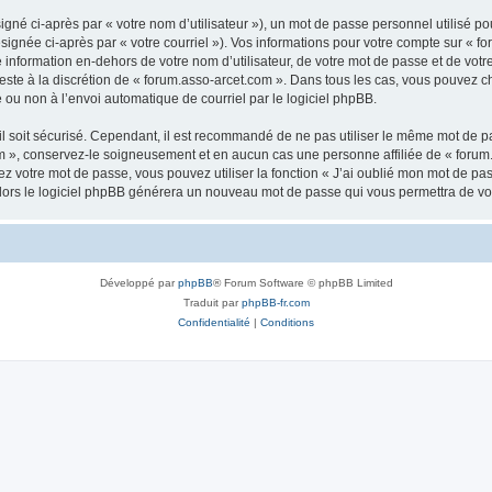
gné ci-après par « votre nom d’utilisateur »), un mot de passe personnel utilisé po
signée ci-après par « votre courriel »). Vos informations pour votre compte sur « fo
nformation en-dehors de votre nom d’utilisateur, de votre mot de passe et de votr
 reste à la discrétion de « forum.asso-arcet.com ». Dans tous les cas, vous pouvez c
 ou non à l’envoi automatique de courriel par le logiciel phpBB.
l soit sécurisé. Cependant, il est recommandé de ne pas utiliser le même mot de pas
m », conservez-le soigneusement et en aucun cas une personne affiliée de « forum
 votre mot de passe, vous pouvez utiliser la fonction « J’ai oublié mon mot de pa
, alors le logiciel phpBB générera un nouveau mot de passe qui vous permettra de v
Développé par
phpBB
® Forum Software © phpBB Limited
Traduit par
phpBB-fr.com
Confidentialité
|
Conditions