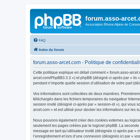
forum.asso-arcet
Association Rhone Alpine de Conse
FAQ
Index du forum
forum.asso-arcet.com - Politique de confidentiali
Cette politique explique en détail comment « forum.asso-arcet.co
arcet.com/PhpBB3.3.3 ») et phpBB (désigné ci-après par « ils »,
pendant n’importe quelle session d’utilisation de votre part (dé
Vos informations sont collectées de deux manières. Premièremen
téléchargés dans les fichiers temporaires du navigateur Internet
session invité (désigné ci-après par « session-id »), qui vous
arcet.com » et est utilisé pour stocker les informations sur les 
Nous pouvons également créer des cookies externes au logiciel
seulement les pages créées par le logiciel phpBB. La seconde ma
message en tant qu’utilisateur invité (désignée ci-après par «
l’enregistrement et lors d’une connexion (désignés ici par « v