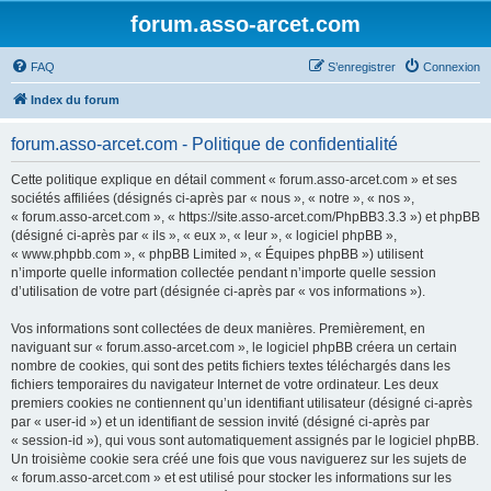
forum.asso-arcet.com
FAQ
S’enregistrer
Connexion
Index du forum
forum.asso-arcet.com - Politique de confidentialité
Cette politique explique en détail comment « forum.asso-arcet.com » et ses
sociétés affiliées (désignés ci-après par « nous », « notre », « nos »,
« forum.asso-arcet.com », « https://site.asso-arcet.com/PhpBB3.3.3 ») et phpBB
(désigné ci-après par « ils », « eux », « leur », « logiciel phpBB »,
« www.phpbb.com », « phpBB Limited », « Équipes phpBB ») utilisent
n’importe quelle information collectée pendant n’importe quelle session
d’utilisation de votre part (désignée ci-après par « vos informations »).
Vos informations sont collectées de deux manières. Premièrement, en
naviguant sur « forum.asso-arcet.com », le logiciel phpBB créera un certain
nombre de cookies, qui sont des petits fichiers textes téléchargés dans les
fichiers temporaires du navigateur Internet de votre ordinateur. Les deux
premiers cookies ne contiennent qu’un identifiant utilisateur (désigné ci-après
par « user-id ») et un identifiant de session invité (désigné ci-après par
« session-id »), qui vous sont automatiquement assignés par le logiciel phpBB.
Un troisième cookie sera créé une fois que vous naviguerez sur les sujets de
« forum.asso-arcet.com » et est utilisé pour stocker les informations sur les