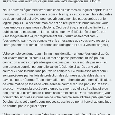
sujets que vous avez lus, ce qui améliore votre navigation sur le forum.
Nous pouvons également créer des cookies externes au logiciel phpBB tout en
naviguant sur « forum.asso-arcet.com », bien que ceux-ci soient hors de portée
du document qui est prévu pour couvrir seulement les pages créées par le
logiciel phpBB. La seconde manière est de récupérer l’information que vous
nous envoyez et que nous collectons. Ceci peut être, et n’est pas limité à : la
publication de message en tant qu’utilisateur invité (désignée ci-après par
« messages invités »), l’enregistrement sur « forum.asso-arcet.com »
(désignée ici par « votre compte ») et les messages que vous envoyez après
l’enregistrement et lors d’une connexion (désignés ici par « vos messages »).
Votre compte contiendra au minimum un identifiant unique (désigné ci-après
par « votre nom d’utilisateur »), un mot de passe personnel utilisé pour la
connexion à votre compte (désigné ci-après par « votre mot de passe »), et
une adresse courriel personnelle valide (désignée ci-après par « votre
courriel »). Vos informations pour votre compte sur « forum.asso-arcet.com »
sont protégées par les lois de protection des données applicables dans le
pays qui nous héberge. Toute information en-dehors de votre nom d’utilisateur,
de votre mot de passe et de votre adresse courriel requise par « forum.asso-
arcet.com » durant la procédure d’enregistrement, qu’elle soit obligatoire ou
non, reste à la discrétion de « forum.asso-arcet.com ». Dans tous les cas, vous
pouvez choisir quelle information de votre compte sera affichée publiquement.
De plus, dans votre profil, vous pouvez souscrire ou non à l’envoi automatique
de courriel par le logiciel phpBB.
Votre mot de passe est crypté (hashage à sens unique) afin qu’il soit sécurisé.